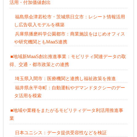
活用・付加価値創出
福島県会津若松市・茨城県日立市：レシート情報活用
し広告収入モデルを構築
兵庫県播磨科学公園都市：商業施設をはじめオフィス
や研究機関ともMaaS連携
■地域新MaaS創出推進事業：モビリティ関連データの取
得、交通・都市政策との連携
埼玉県入間市：医療機関と連携し福祉政策を推進
福井県永平寺町：自動運転やデマンドタクシーのデー
タ活用を模索
■地域や業種をまたがるモビリティデータ利活用推進事
業
日本ユニシス：データ提供受容性などを検証