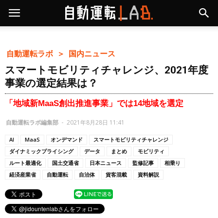
自動運転ラボ ＞
国内ニュース
スマートモビリティチャレンジ、2021年度
事業の選定結果は？
「地域新MaaS創出推進事業」では14地域を選定
自動運転ラボ編集部
-
2021年8月28日 11:41
AI
MaaS
オンデマンド
スマートモビリティチャレンジ
ダイナミックプライシング
データ
まとめ
モビリティ
ルート最適化
国土交通省
日本ニュース
監修記事
相乗り
経済産業省
自動運転
自治体
貨客混載
資料解説