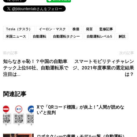
Tesla（テスラ）
イーロン・マスク
株価
発言
監修記事
米国ニュース
自動運転
自動運転タクシー
自動運転レベル5
解説
前の記事
次の記事
知らなきゃ恥！？中国の自動車
スマートモビリティチャレン
テック上位50社、自動運転系で
ジ、2021年度事業の選定結果
注目は…
は？
関連記事
Xで「QRコード標識」が炎上！”人間が読めな
い”と批判
ロボタクシーの車種・モデル一覧（自動運転）