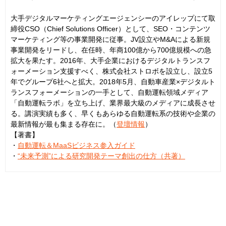
大手デジタルマーケティングエージェンシーのアイレップにて取
締役CSO（Chief Solutions Officer）として、SEO・コンテンツ
マーケティング等の事業開発に従事。JV設立やM&Aによる新規
事業開発をリードし、在任時、年商100億から700億規模への急
拡大を果たす。2016年、大手企業におけるデジタルトランスフ
ォーメーション支援すべく、株式会社ストロボを設立し、設立5
年でグループ6社へと拡大。2018年5月、自動車産業×デジタルト
ランスフォーメーションの一手として、自動運転領域メディア
「自動運転ラボ」を立ち上げ、業界最大級のメディアに成長させ
る。講演実績も多く、早くもあらゆる自動運転系の技術や企業の
最新情報が最も集まる存在に。（
登壇情報
）
【著書】
・
自動運転＆MaaSビジネス参入ガイド
・
“未来予測”による研究開発テーマ創出の仕方（共著）