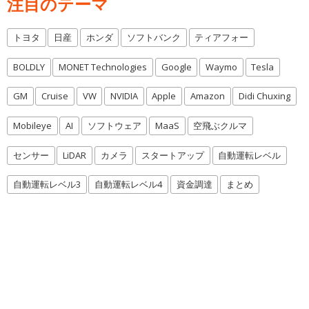
注目のテーマ
トヨタ
日産
ホンダ
ソフトバンク
ティアフォー
BOLDLY
MONET Technologies
Google
Waymo
Tesla
GM
Cruise
VW
NVIDIA
Apple
Amazon
Didi Chuxing
Mobileye
AI
ソフトウェア
MaaS
空飛ぶクルマ
センサー
LiDAR
カメラ
スタートアップ
自動運転レベル
自動運転レベル3
自動運転レベル4
資金調達
まとめ