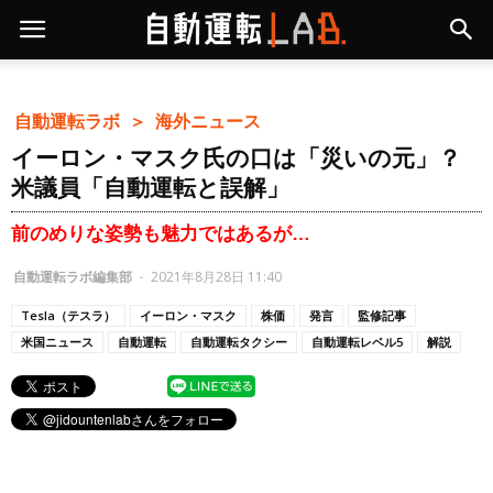
自動運転ラボ ＞
海外ニュース
イーロン・マスク氏の口は「災いの元」？
米議員「自動運転と誤解」
前のめりな姿勢も魅力ではあるが…
自動運転ラボ編集部
-
2021年8月28日 11:40
Tesla（テスラ）
イーロン・マスク
株価
発言
監修記事
米国ニュース
自動運転
自動運転タクシー
自動運転レベル5
解説