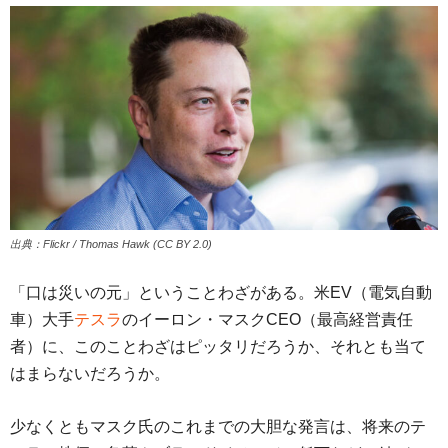
出典：Flickr / Thomas Hawk (CC BY 2.0)
「口は災いの元」ということわざがある。米EV（電気自動
車）大手
テスラ
のイーロン・マスクCEO（最高経営責任
者）に、このことわざはピッタリだろうか、それとも当て
はまらないだろうか。
少なくともマスク氏のこれまでの大胆な発言は、将来のテ