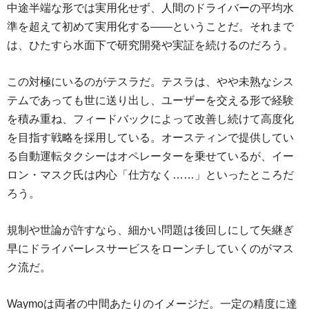
中途半端な形では実用化せず、人間のドライバーの平均水
準を超えて初めて実用化する――ということだ。それまで
は、ひたすら水面下で研究開発や実証を続けるのだろう。
この対極にいるのがテスラだ。テスラは、やや未熟なシス
テムであっても世に送り出し、ユーザーを交える形で経験
を積み重ね、フィードバックによって改善し続けて高度化
を目指す戦略を採用している。オースティンで提供してい
る自動運転タクシーはオペレーターを乗せているが、イー
ロン・マスク氏は内心「仕方なく……」といったところだ
ろう。
規制や世論が許すなら、細かい問題は後回しにして矢継ぎ
早にドライバーレスサービスをローンチしていくのがマス
ク流だ。
Waymoは両者の中間あたりのイメージだ。一定の精度に達