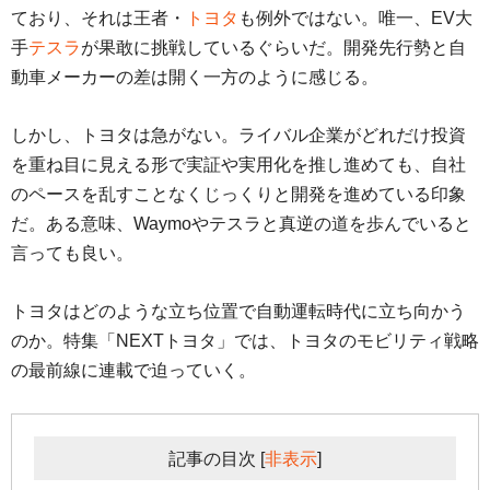
ており、それは王者・
トヨタ
も例外ではない。唯一、EV大
手
テスラ
が果敢に挑戦しているぐらいだ。開発先行勢と自
動車メーカーの差は開く一方のように感じる。
しかし、トヨタは急がない。ライバル企業がどれだけ投資
を重ね目に見える形で実証や実用化を推し進めても、自社
のペースを乱すことなくじっくりと開発を進めている印象
だ。ある意味、Waymoやテスラと真逆の道を歩んでいると
言っても良い。
トヨタはどのような立ち位置で自動運転時代に立ち向かう
のか。特集「NEXTトヨタ」では、トヨタのモビリティ戦略
の最前線に連載で迫っていく。
記事の目次
[
非表示
]