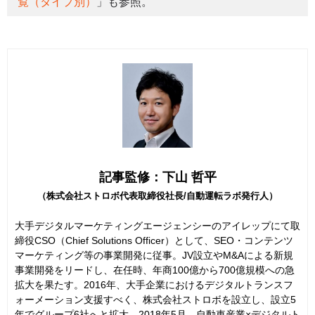
覧（タイプ別）
」も参照。
記事監修：下山 哲平
（株式会社ストロボ代表取締役社長/自動運転ラボ発行人）
大手デジタルマーケティングエージェンシーのアイレップにて取
締役CSO（Chief Solutions Officer）として、SEO・コンテンツ
マーケティング等の事業開発に従事。JV設立やM&Aによる新規
事業開発をリードし、在任時、年商100億から700億規模への急
拡大を果たす。2016年、大手企業におけるデジタルトランスフ
ォーメーション支援すべく、株式会社ストロボを設立し、設立5
年でグループ6社へと拡大。2018年5月、自動車産業×デジタルト