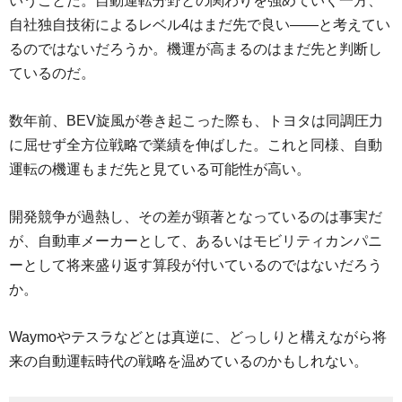
いうことだ。自動運転分野との関わりを強めていく一方、
自社独自技術によるレベル4はまだ先で良い――と考えてい
るのではないだろうか。機運が高まるのはまだ先と判断し
ているのだ。
数年前、BEV旋風が巻き起こった際も、トヨタは同調圧力
に屈せず全方位戦略で業績を伸ばした。これと同様、自動
運転の機運もまだ先と見ている可能性が高い。
開発競争が過熱し、その差が顕著となっているのは事実だ
が、自動車メーカーとして、あるいはモビリティカンパニ
ーとして将来盛り返す算段が付いているのではないだろう
か。
Waymoやテスラなどとは真逆に、どっしりと構えながら将
来の自動運転時代の戦略を温めているのかもしれない。