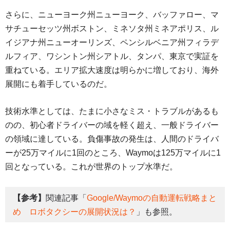
さらに、ニューヨーク州ニューヨーク、バッファロー、マ
サチューセッツ州ボストン、ミネソタ州ミネアポリス、ル
イジアナ州ニューオーリンズ、ペンシルベニア州フィラデ
ルフィア、ワシントン州シアトル、タンパ、東京で実証を
重ねている。エリア拡大速度は明らかに増しており、海外
展開にも着手しているのだ。
技術水準としては、たまに小さなミス・トラブルがあるも
のの、初心者ドライバーの域を軽く超え、一般ドライバー
の領域に達している。負傷事故の発生は、人間のドライバ
ーが25万マイルに1回のところ、Waymoは125万マイルに1
回となっている。これが世界のトップ水準だ。
【参考】
関連記事「
Google/Waymoの自動運転戦略まと
め ロボタクシーの展開状況は？
」も参照。