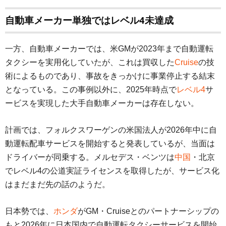
自動車メーカー単独ではレベル4未達成
一方、自動車メーカーでは、米GMが2023年まで自動運転
タクシーを実用化していたが、これは買収した
Cruise
の技
術によるものであり、事故をきっかけに事業停止する結末
となっている。この事例以外に、2025年時点で
レベル4
サ
ービスを実現した大手自動車メーカーは存在しない。
計画では、フォルクスワーゲンの米国法人が2026年中に自
動運転配車サービスを開始すると発表しているが、当面は
ドライバーが同乗する。メルセデス・ベンツは
中国
・北京
でレベル4の公道実証ライセンスを取得したが、サービス化
はまだまだ先の話のようだ。
日本勢では、
ホンダ
がGM・Cruiseとのパートナーシップの
もと2026年に日本国内で自動運転タクシーサービスを開始