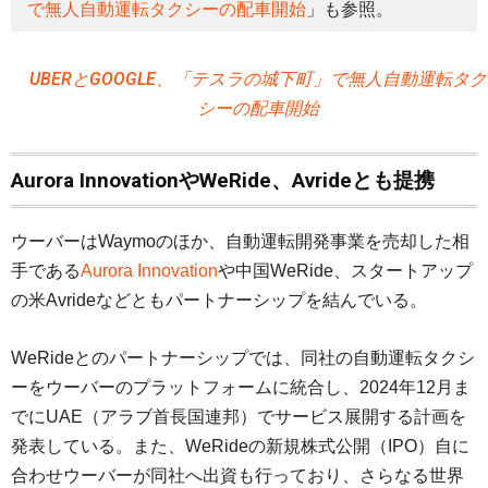
で無人自動運転タクシーの配車開始
」も参照。
UBERとGOOGLE、「テスラの城下町」で無人自動運転タク
シーの配車開始
Aurora InnovationやWeRide、Avrideとも提携
ウーバーはWaymoのほか、自動運転開発事業を売却した相
手である
Aurora Innovation
や中国WeRide、スタートアップ
の米Avrideなどともパートナーシップを結んでいる。
WeRideとのパートナーシップでは、同社の自動運転タクシ
ーをウーバーのプラットフォームに統合し、2024年12月ま
でにUAE（アラブ首長国連邦）でサービス展開する計画を
発表している。また、WeRideの新規株式公開（IPO）自に
合わせウーバーが同社へ出資も行っており、さらなる世界