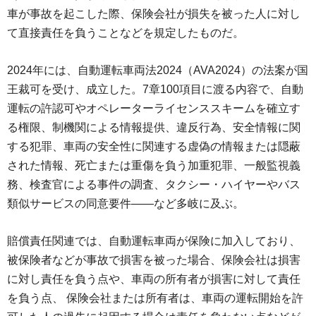
車が事故を起こした際、保険会社が損失を被った人に対し
て直接責任を負うことなどを規定したものだ。
2024年には、自動運転車両法2024（AVA2024）の法案が国
王裁可を受け、成立した。7章100項目に渡る内容で、自動
運転の許認可やオペレーターライセンススキームを確立す
る権限、制機関による情報提供、違反行為、安全情報に関
する犯罪、車両の安全性に関連する虚偽の情報または隠蔽
された情報、死亡または重傷を負う加重犯罪、一般監視義
務、検査官による事件の調査、タクシー・ハイヤーやバス
類似サービスの同意要件――など多岐に及ぶ。
賠償責任関連では、自動運転車両が保険に加入しており、
被保険者などが事故で損害を被った場合、保険会社は損害
に対し責任を負う点や、車両の所有者が損害に対して責任
を負う点、 保険会社または所有者は、車両の運転開始を許