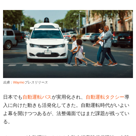
出典：
Waymo
プレスリリース
日本でも
自動運転バス
が実用化され、
自動運転タクシー
導
入に向けた動きも活発化してきた。自動運転時代がいよい
よ幕を開けつつあるが、法整備面ではまだ課題が残ってい
る。