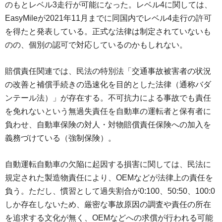
のもとレベル3走行が可能になった。レベル4に関しては、
EasyMileが2021年11月までに同国内でレベル4走行の許可
を得たと発表している。正式な法律は制定されていないも
のの、個別の認可で対応しているのかもしれない。
賠償責任関連では、民法の特別法「交通事故被害者の状況
の改善と補償手続きの迅速化を目的とした法律（通称バダ
ンテール法）」が存在する。不可抗力による事故でも責任
を免れないという無過失責任を自動車の運転者と保有者に
負わせ、自動車保険の対人・対物賠償責任保険への加入を
義務づけている（強制保険）。
自動運転自動車の欠陥に起因する損害に関しては、民法に
規定された製造物責任により、OEMなどが法律上の責任を
負う。ただし、慣習として過失割合が0:100、50:50、100:0
しか存在しないため、厳密な事故原因の調査や責任の所在
を追求する文化が無く、OEMなどへの求償が行われる可能