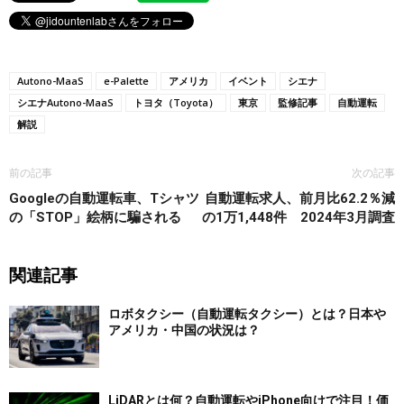
Autono-MaaS
e-Palette
アメリカ
イベント
シエナ
シエナAutono-MaaS
トヨタ（Toyota）
東京
監修記事
自動運転
解説
前の記事
次の記事
Googleの自動運転車、Tシャツ
自動運転求人、前月比62.2％減
の「STOP」絵柄に騙される
の1万1,448件 2024年3月調査
関連記事
ロボタクシー（自動運転タクシー）とは？日本や
アメリカ・中国の状況は？
LiDARとは何？自動運転やiPhone向けで注目！価