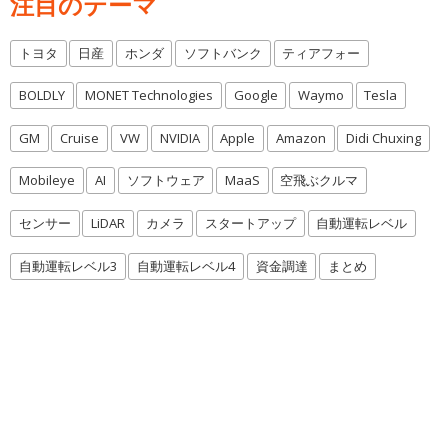
注目のテーマ
トヨタ
日産
ホンダ
ソフトバンク
ティアフォー
BOLDLY
MONET Technologies
Google
Waymo
Tesla
GM
Cruise
VW
NVIDIA
Apple
Amazon
Didi Chuxing
Mobileye
AI
ソフトウェア
MaaS
空飛ぶクルマ
センサー
LiDAR
カメラ
スタートアップ
自動運転レベル
自動運転レベル3
自動運転レベル4
資金調達
まとめ