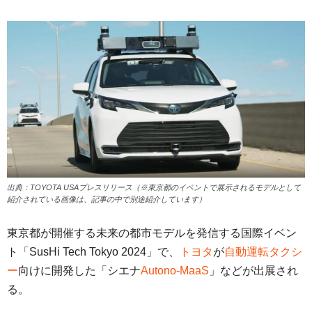
出典：TOYOTA USAプレスリリース（※東京都のイベントで展示されるモデルとして
紹介されている画像は、記事の中で別途紹介しています）
東京都が開催する未来の都市モデルを発信する国際イベン
ト「SusHi Tech Tokyo 2024」で、
トヨタ
が
自動運転タクシ
ー
向けに開発した「シエナ
Autono-MaaS
」などが出展され
る。