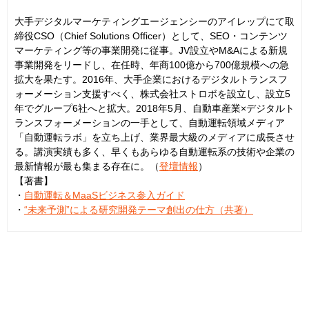
大手デジタルマーケティングエージェンシーのアイレップにて取
締役CSO（Chief Solutions Officer）として、SEO・コンテンツ
マーケティング等の事業開発に従事。JV設立やM&Aによる新規
事業開発をリードし、在任時、年商100億から700億規模への急
拡大を果たす。2016年、大手企業におけるデジタルトランスフ
ォーメーション支援すべく、株式会社ストロボを設立し、設立5
年でグループ6社へと拡大。2018年5月、自動車産業×デジタルト
ランスフォーメーションの一手として、自動運転領域メディア
「自動運転ラボ」を立ち上げ、業界最大級のメディアに成長させ
る。講演実績も多く、早くもあらゆる自動運転系の技術や企業の
最新情報が最も集まる存在に。（
登壇情報
）
【著書】
・
自動運転＆MaaSビジネス参入ガイド
・
“未来予測”による研究開発テーマ創出の仕方（共著）