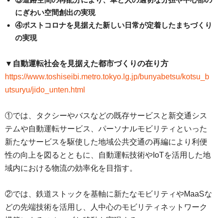
にぎわい空間創出の実現
④ポストコロナを見据えた新しい日常が定着したまちづくり
の実現
▼自動運転社会を見据えた都市づくりの在り方
https://www.toshiseibi.metro.tokyo.lg.jp/bunyabetsu/kotsu_b
utsuryu/jido_unten.html
①では、タクシーやバスなどの既存サービスと新交通シス
テムや自動運転サービス、パーソナルモビリティといった
新たなサービスを駆使した地域公共交通の再編により利便
性の向上を図るとともに、自動運転技術やIoTを活用した地
域内における物流の効率化を目指す。
②では、鉄道ストックを基軸に新たなモビリティやMaaSな
どの先端技術を活用し、人中心のモビリティネットワーク