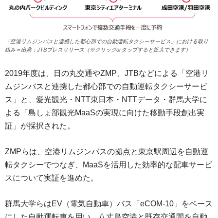
「空港リムジンバスと連携した都心部での自動運転タクシーサービス」における取り
組み＝出典：JTBプレスリリース（※クリックorタップすると拡大できます）
2019年度は、日の丸交通やZMP、JTBなどによる「空港リ
ムジンバスと連携した都心部での自動運転タクシーサービ
ス」と、愛光観光・NTT東日本・NTTデータ・群馬大学に
よる「島しょ部観光MaaSの実現に向けた移動手段創出実
証」が採択された。
ZMPらは、空港リムジンバスの拠点と東京駅周辺を自動運
転タクシーでつなぎ、MaaSを活用した効率的な配車サービ
スについて実証を進めた。
群馬大学らはEV（電気自動車）バス「eCOM-10」をベース
にした自動運転車を用い、八丈島空港と既存交通間を自動