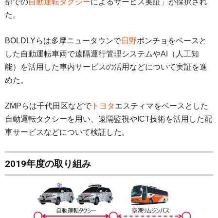
部での
自動運転タクシー
によるサービス実証」が採択され
た。
BOLDLYらは多摩ニュータウンで
日野
ポンチョをベースと
した自動運転車両で遠隔運行管理システムやAI（人工知
能）を活用した車内サービスの活用などについて実証を進
めた。
ZMPらは千代田区などで
トヨタ
エスティマをベースとした
自動運転タクシーを用い、遠隔監視やICT技術を活用した配
車サービスなどについて検証した。
2019年度の取り組み