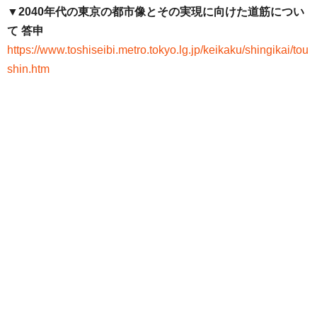
▼2040年代の東京の都市像とその実現に向けた道筋につい
て 答申
https://www.toshiseibi.metro.tokyo.lg.jp/keikaku/shingikai/tou
shin.htm