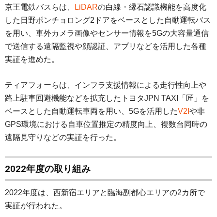
京王電鉄バスらは、
LiDAR
の白線・縁石認識機能を高度化
した日野ポンチョロング2ドアをベースとした自動運転バス
を用い、車外カメラ画像やセンサー情報を5Gの大容量通信
で送信する遠隔監視や顔認証、アプリなどを活用した各種
実証を進めた。
ティアフォーらは、インフラ支援情報による走行性向上や
路上駐車回避機能などを拡充したトヨタJPN TAXI「匠」を
ベースとした自動運転車両を用い、5Gを活用した
V2I
や非
GPS環境における自車位置推定の精度向上、複数台同時の
遠隔見守りなどの実証を行った。
2022年度の取り組み
2022年度は、西新宿エリアと臨海副都心エリアの2カ所で
実証が行われた。