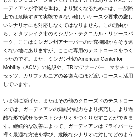
ーディアンが学習を重ね、より賢くなるためには、一般路
上では危険すぎて実験できない難しいケースや要求の厳し
いシナリオにも対応しなくてはなりません。この理由か
ら、オタワレイク市のミシガン・テクニカル・リソースパ
ーク、ここはミシガン州アナーバーの研究機関からそう遠
くない地にありますが、ここに専用のテストコースをつく
ったのです。また、ミシガン州のAmerican Center for
Mobility（ACM）の施設や、TRIのアナーバー、マサチュー
セッツ、カリフォルニアの各拠点にほど近いコースも活用
しています。
いま例に挙げた、またはその他のクローズドのテストコー
スでは、ガーディアンの知能や能力をより拡充し、より過
酷な形で試せるテストシナリオをつくりだすことができま
す。継続的な改善によって、ガーディアンはドライバーを
導く最適な方法を学び、危険なシナリオに対してどのよう