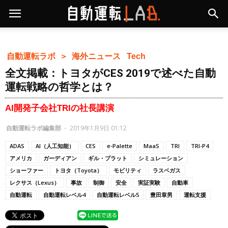
自動運転ラボ ＞
海外ニュース
Tech
全文掲載：トヨタがCES 2019で述べた自動
運転戦略の哲学とは？
AI開発子会社TRIの社長講演
自動運転ラボ編集部
-
2019年1月9日 01:12
ADAS
AI（人工知能）
CES
e-Palette
MaaS
TRI
TRI-P4
アメリカ
ガーディアン
ギル・プラット
シミュレーション
ショーファー
トヨタ（Toyota）
モビリティ
ラスベガス
レクサス（Lexus）
事故
制御
安全
実証実験
自動車
自動運転
自動運転レベル4
自動運転レベル5
豊田章男
運転支援