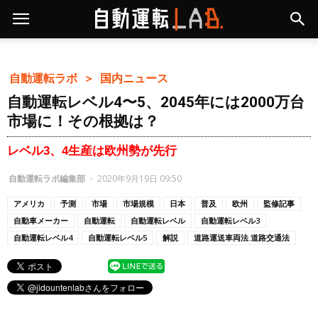
自動運転ラボ ＞
国内ニュース
自動運転レベル4〜5、2045年には2000万台
市場に！その根拠は？
レベル3、4生産は欧州勢が先行
自動運転ラボ編集部
-
2020年9月19日 09:50
アメリカ
予測
市場
市場規模
日本
普及
欧州
監修記事
自動車メーカー
自動運転
自動運転レベル
自動運転レベル3
自動運転レベル4
自動運転レベル5
解説
道路運送車両法.道路交通法