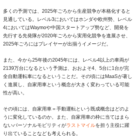
多くの予測では、2025年ごろから生産競争が本格化すると
見通している。レベル3においてはホンダや欧州勢、レベル
4においてはWaymoや中国スタートアップ勢など、開発を
先行する先発隊が2020年ごろから実用化競争を進展させ、
2025年ごろにはプレイヤーが出揃うイメージだ。
また、今から25年後の2045年には、レベル4以上の車両が
2139万台になるという予測は、おおよそ4、5台に1台が完
全自動運転車になるということだ。その頃にはMaaSが著し
く進展し、自家用車という概念が大きく変わっている可能
性が高い。
その頃には、自家用車＝手動運転という既成概念はどのよ
うに変化しているのか。また、自家用車の枠に当てはまら
ないパーソナルモビリティが
ラストマイル
を担う主役に躍
り出ていることなども考えられる。