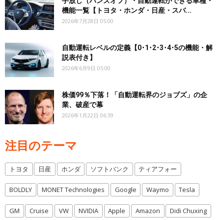
手放し（ハンズオフ）・自動運転ができる車種・
機能一覧【トヨタ・ホンダ・日産・スバ...
2026年7月28日 05:00
自動運転レベルの定義【0･1･2･3･4･5の機能・解
説表付き】
2026年6月9日 05:00
株価99％下落！「自動運転界のジョブズ」の企
業、破産で幕
2026年1月22日 06:39
注目のテーマ
トヨタ
日産
ホンダ
ソフトバンク
ティアフォー
BOLDLY
MONET Technologies
Google
Waymo
Tesla
GM
Cruise
VW
NVIDIA
Apple
Amazon
Didi Chuxing