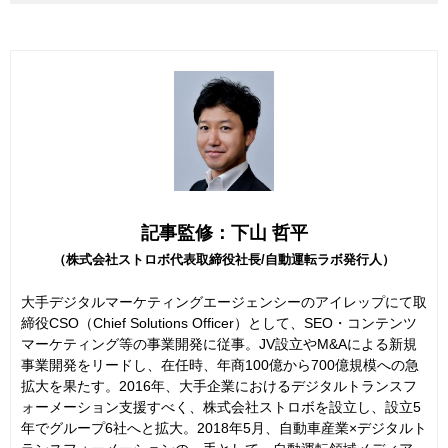
記事監修：下山 哲平
（株式会社ストロボ代表取締役社長/自動運転ラボ発行人）
大手デジタルマーケティングエージェンシーのアイレップにて取
締役CSO（Chief Solutions Officer）として、SEO・コンテンツ
マーケティング等の事業開発に従事。JV設立やM&Aによる新規
事業開発をリードし、在任時、年商100億から700億規模への急
拡大を果たす。2016年、大手企業におけるデジタルトランスフ
ォーメーション支援すべく、株式会社ストロボを設立し、設立5
年でグループ6社へと拡大。2018年5月、自動車産業×デジタルト