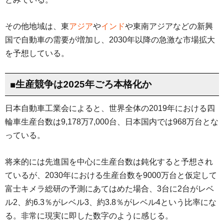
その他地域は、東
アジア
や
インド
や東南アジアなどの新興
国で自動車の需要が増加し、2030年以降の急激な市場拡大
を予想している。
■生産競争は2025年ごろ本格化か
日本自動車工業会によると、世界全体の2019年における四
輪車生産台数は9,178万7,000台、日本国内では968万台とな
っている。
将来的には先進国を中心に生産台数は鈍化すると予想され
ているが、2030年における生産台数を9000万台と仮定して
富士キメラ総研の予測にあてはめた場合、3台に2台がレベ
ル2、約6.3％がレベル3、約3.8％がレベル4という比率にな
る。非常に現実に即した数字のように感じる。