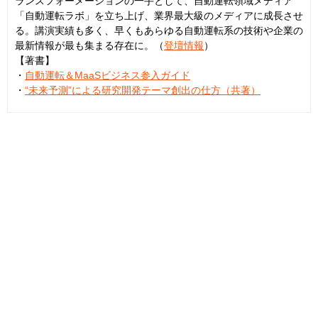
ランスフォーメーションの一手として、自動運転領域メディア
「自動運転ラボ」を立ち上げ、業界最大級のメディアに成長させ
る。講演実績も多く、早くもあらゆる自動運転系の技術や企業の
最新情報が最も集まる存在に。（
登壇情報
）
【著書】
・
自動運転＆MaaSビジネス参入ガイド
・
“未来予測”による研究開発テーマ創出の仕方（共著）