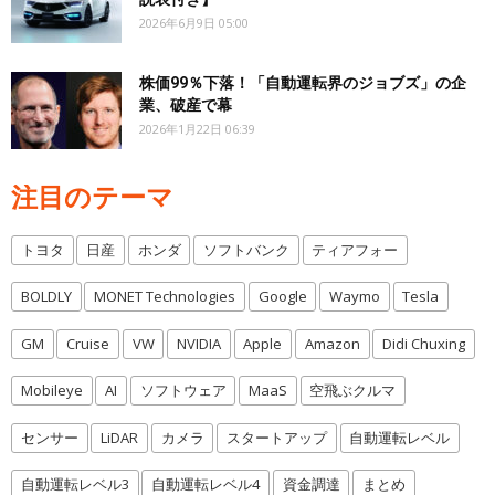
2026年6月9日 05:00
株価99％下落！「自動運転界のジョブズ」の企
業、破産で幕
2026年1月22日 06:39
注目のテーマ
トヨタ
日産
ホンダ
ソフトバンク
ティアフォー
BOLDLY
MONET Technologies
Google
Waymo
Tesla
GM
Cruise
VW
NVIDIA
Apple
Amazon
Didi Chuxing
Mobileye
AI
ソフトウェア
MaaS
空飛ぶクルマ
センサー
LiDAR
カメラ
スタートアップ
自動運転レベル
自動運転レベル3
自動運転レベル4
資金調達
まとめ