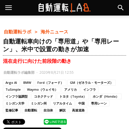
自動運転ラボ ＞
海外ニュース
自動運転車向けの「専用道」や「専用レー
ン」、米中で設置の動きが加速
混在走行に向けた前段階の動き
自動運転ラボ編集部
-
2020年8月21日 12:55
Argo AI
BMW
Ford（フォード）
GM（ゼネラル・モーターズ）
TuSimple
Waymo（ウェイモ）
アメリカ
インフラ
インフラ協調型
コネクテッド
トヨタ（Toyota）
ホンダ（Honda）
ミシガン大学
ミシガン州
リアルタイム
中国
専用レーン
監修記事
自動運転
自治体
解説
高速道路