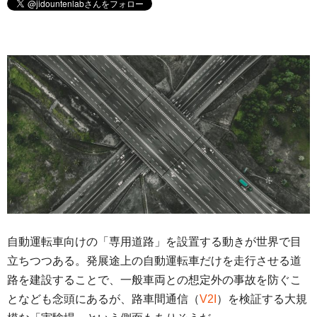
自動運転車向けの「専用道路」を設置する動きが世界で目
立ちつつある。発展途上の自動運転車だけを走行させる道
路を建設することで、一般車両との想定外の事故を防ぐこ
となども念頭にあるが、路車間通信（
V2I
）を検証する大規