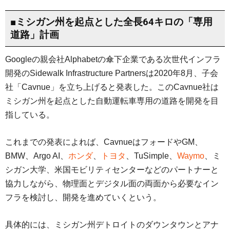
■ミシガン州を起点とした全長64キロの「専用
道路」計画
Googleの親会社Alphabetの傘下企業である次世代インフラ
開発のSidewalk Infrastructure Partnersは2020年8月、子会
社「Cavnue」を立ち上げると発表した。このCavnue社は
ミシガン州を起点とした自動運転車専用の道路を開発を目
指している。
これまでの発表によれば、CavnueはフォードやGM、
BMW、Argo AI、
ホンダ
、
トヨタ
、TuSimple、
Waymo
、ミ
シガン大学、米国モビリティセンターなどのパートナーと
協力しながら、物理面とデジタル面の両面から必要なイン
フラを検討し、開発を進めていくという。
具体的には、ミシガン州デトロイトのダウンタウンとアナ