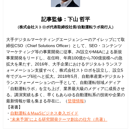
記事監修：下山 哲平
（株式会社ストロボ代表取締役社長/自動運転ラボ発行人）
大手デジタルマーケティングエージェンシーのアイレップにて取
締役CSO（Chief Solutions Officer）として、SEO・コンテンツ
マーケティング等の事業開発に従事。JV設立やM&Aによる新規
事業開発をリードし、在任時、年商100億から700億規模への急
拡大を果たす。2016年、大手企業におけるデジタルトランスフ
ォーメーション支援すべく、株式会社ストロボを設立し、設立5
年でグループ6社へと拡大。2018年5月、自動車産業×デジタルト
ランスフォーメーションの一手として、自動運転領域メディア
「自動運転ラボ」を立ち上げ、業界最大級のメディアに成長させ
る。講演実績も多く、早くもあらゆる自動運転系の技術や企業の
最新情報が最も集まる存在に。（
登壇情報
）
【著書】
・
自動運転＆MaaSビジネス参入ガイド
・
“未来予測”による研究開発テーマ創出の仕方（共著）