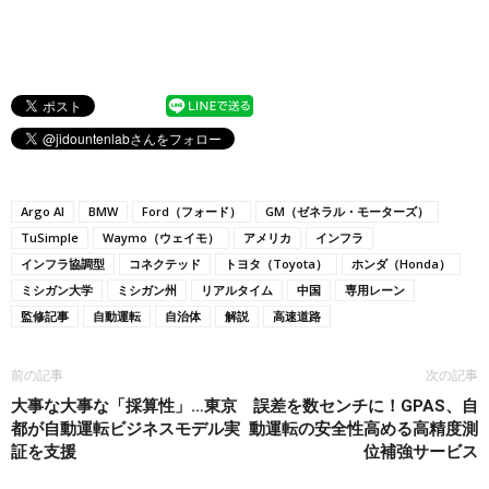
Argo AI
BMW
Ford（フォード）
GM（ゼネラル・モーターズ）
TuSimple
Waymo（ウェイモ）
アメリカ
インフラ
インフラ協調型
コネクテッド
トヨタ（Toyota）
ホンダ（Honda）
ミシガン大学
ミシガン州
リアルタイム
中国
専用レーン
監修記事
自動運転
自治体
解説
高速道路
前の記事
次の記事
大事な大事な「採算性」…東京
誤差を数センチに！GPAS、自
都が自動運転ビジネスモデル実
動運転の安全性高める高精度測
証を支援
位補強サービス