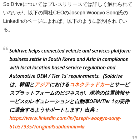
SolDriveについてはプレスリリースでは詳しく触れられて
いないが、以下の同社CEOのJoseph Woogyo Song氏の
LinkedInのページによれば、以下のように説明されてい
る。
Soldrive helps connected vehicle and services platform
business settle in South Korea and Asia in compliance
with local location based service regulation and
Automotive OEM / Tier 1s’ requirements.（Soldrive
は、韓国と
アジア
における
コネクテッドカー
とサービ
スプラットフォームのビジネスが、現地の位置情報サ
ービスのレギュレーションと自動車OEM/Tier 1の要件
に適合するようサポートします）出典：
https://www.linkedin.com/in/joseph-woogyo-song-
61a57935/?originalSubdomain=kr