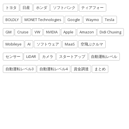
トヨタ
日産
ホンダ
ソフトバンク
ティアフォー
BOLDLY
MONET Technologies
Google
Waymo
Tesla
GM
Cruise
VW
NVIDIA
Apple
Amazon
Didi Chuxing
Mobileye
AI
ソフトウェア
MaaS
空飛ぶクルマ
センサー
LiDAR
カメラ
スタートアップ
自動運転レベル
自動運転レベル3
自動運転レベル4
資金調達
まとめ