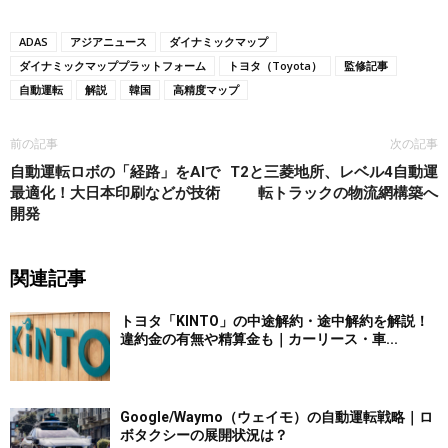
ADAS
アジアニュース
ダイナミックマップ
ダイナミックマッププラットフォーム
トヨタ（Toyota）
監修記事
自動運転
解説
韓国
高精度マップ
前の記事
次の記事
自動運転ロボの「経路」をAIで
T2と三菱地所、レベル4自動運
最適化！大日本印刷などが技術
転トラックの物流網構築へ
開発
関連記事
トヨタ「KINTO」の中途解約・途中解約を解説！
違約金の有無や精算金も｜カーリース・車...
Google/Waymo（ウェイモ）の自動運転戦略｜ロ
ボタクシーの展開状況は？