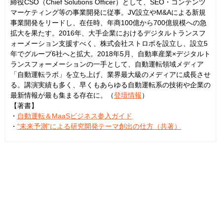
締役CSO（Chief Solutions Officer）として、SEO・コンテンツ
マーケティング等の事業開発に従事。JV設立やM&Aによる新規
事業開発をリードし、在任時、年商100億から700億規模への急
拡大を果たす。2016年、大手企業におけるデジタルトランスフ
ォーメーション支援すべく、株式会社ストロボを設立し、設立5
年でグループ6社へと拡大。2018年5月、自動車産業×デジタルト
ランスフォーメーションの一手として、自動運転領域メディア
「自動運転ラボ」を立ち上げ、業界最大級のメディアに成長させ
る。講演実績も多く、早くもあらゆる自動運転系の技術や企業の
最新情報が最も集まる存在に。（
登壇情報
）
【著書】
・
自動運転＆MaaSビジネス参入ガイド
・
“未来予測”による研究開発テーマ創出の仕方（共著）