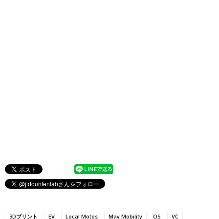
3Dプリント
EV
Local Motos
May Mobility
OS
VC