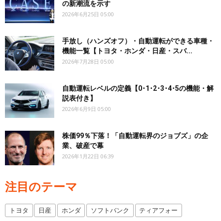
の新潮流を示す
2026年6月25日 05:00
手放し（ハンズオフ）・自動運転ができる車種・
機能一覧【トヨタ・ホンダ・日産・スバ...
2026年7月28日 05:00
自動運転レベルの定義【0･1･2･3･4･5の機能・解
説表付き】
2026年6月9日 05:00
株価99％下落！「自動運転界のジョブズ」の企
業、破産で幕
2026年1月22日 06:39
注目のテーマ
トヨタ
日産
ホンダ
ソフトバンク
ティアフォー