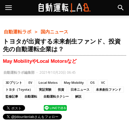
自動運転ラボ ＞
国内ニュース
トヨタが出資する未来創生ファンド、投資
先の自動運転企業は？
May MobilityやLocal Motorsなど
自動運転ラボ編集部
-
2021年10月20日 06:45
3Dプリント
EV
Local Motos
May Mobility
OS
VC
トヨタ（Toyota）
実証実験
投資
日本ニュース
未来創生ファンド
監修記事
自動運転
自動運転タクシー
解説