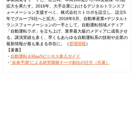
拡大を果たす。2016年、大手企業におけるデジタルトランスフ
ォーメーション支援すべく、株式会社ストロボを設立し、設立5
年でグループ6社へと拡大。2018年5月、自動車産業×デジタルト
ランスフォーメーションの一手として、自動運転領域メディア
「自動運転ラボ」を立ち上げ、業界最大級のメディアに成長させ
る。講演実績も多く、早くもあらゆる自動運転系の技術や企業の
最新情報が最も集まる存在に。（
登壇情報
）
【著書】
・
自動運転＆MaaSビジネス参入ガイド
・
“未来予測”による研究開発テーマ創出の仕方（共著）