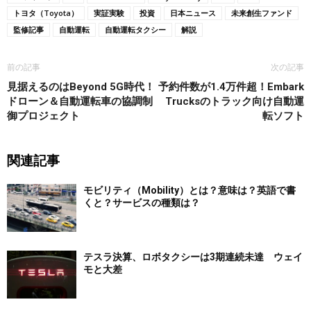
トヨタ（Toyota）
実証実験
投資
日本ニュース
未来創生ファンド
監修記事
自動運転
自動運転タクシー
解説
前の記事
次の記事
見据えるのはBeyond 5G時代！
予約件数が1.4万件超！Embark
ドローン＆自動運転車の協調制
Trucksのトラック向け自動運
御プロジェクト
転ソフト
関連記事
モビリティ（Mobility）とは？意味は？英語で書
くと？サービスの種類は？
テスラ決算、ロボタクシーは3期連続未達 ウェイ
モと大差