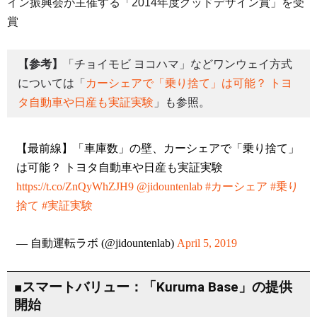
イン振興会が主催する「2014年度グッドデザイン賞」を受
賞
【参考】
「チョイモビ ヨコハマ」などワンウェイ方式
については「
カーシェアで「乗り捨て」は可能？ トヨ
タ自動車や日産も実証実験
」も参照。
【最前線】「車庫数」の壁、カーシェアで「乗り捨て」
は可能？ トヨタ自動車や日産も実証実験
https://t.co/ZnQyWhZJH9
@jidountenlab
#カーシェア
#乗り
捨て
#実証実験
— 自動運転ラボ (@jidountenlab)
April 5, 2019
■スマートバリュー：「Kuruma Base」の提供
開始