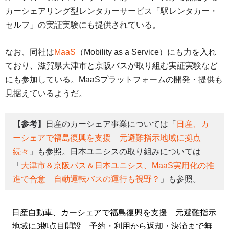
カーシェアリング型レンタカーサービス「駅レンタカー・
セルフ」の実証実験にも提供されている。
なお、同社は
MaaS
（Mobility as a Service）にも力を入れ
ており、滋賀県大津市と京阪バスが取り組む実証実験など
にも参加している。MaaSプラットフォームの開発・提供も
見据えているようだ。
【参考】
日産のカーシェア事業については「
日産、カ
ーシェアで福島復興を支援 元避難指示地域に拠点
続々
」も参照。日本ユニシスの取り組みについては
「
大津市＆京阪バス＆日本ユニシス、MaaS実用化の推
進で合意 自動運転バスの運行も視野？
」も参照。
日産自動車、カーシェアで福島復興を支援 元避難指示
地域に3拠点目開設 予約・利用から返却・決済まで無