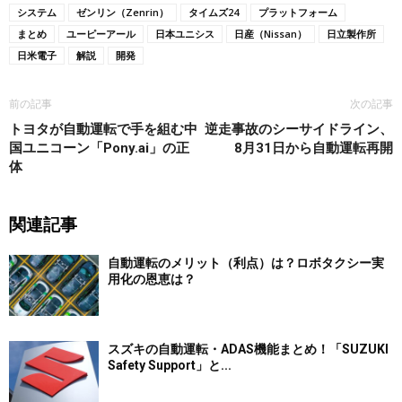
システム
ゼンリン（Zenrin）
タイムズ24
プラットフォーム
まとめ
ユーピーアール
日本ユニシス
日産（Nissan）
日立製作所
日米電子
解説
開発
前の記事
次の記事
トヨタが自動運転で手を組む中
逆走事故のシーサイドライン、
国ユニコーン「Pony.ai」の正
8月31日から自動運転再開
体
関連記事
自動運転のメリット（利点）は？ロボタクシー実
用化の恩恵は？
スズキの自動運転・ADAS機能まとめ！「SUZUKI
Safety Support」と...