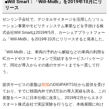
■Will Smart：「Will-MoBi」を2019年10月にリ
リース
ゼンリン子会社で、デジタルサイネージを活用したソリュ
ーション事業やモビリティシステム事業などを手掛ける株
式会社Will Smartは2019年5月、カーシェアプラットフォー
ム「Will-MoBi」を2019年10月にリリースすると発表した。
「Will-MoBi」は、車両の予約から解錠などの車両の利用を
ICカードやスマートフォンで完結するサービスパッケージ
で、同社が導入からその後のサポートまでを一貫して行
う。
提供サービスの基盤は
韓国
のDIGIPARTS社から提供を受け
ており、すでに韓国内外で約3万台の導入実績を誇る。この
基盤をベースに日本仕様に改良し、2019年2月からエネク
スオート株式会社で実証実験を行うなど、本格展開に向け