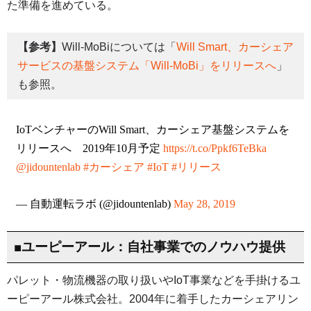
た準備を進めている。
【参考】
Will-MoBiについては「
Will Smart、カーシェア
サービスの基盤システム「Will-MoBi」をリリースへ
」
も参照。
IoTベンチャーのWill Smart、カーシェア基盤システムを
リリースへ 2019年10月予定
https://t.co/Ppkf6TeBka
@jidountenlab
#カーシェア
#IoT
#リリース
— 自動運転ラボ (@jidountenlab)
May 28, 2019
■ユーピーアール：自社事業でのノウハウ提供
パレット・物流機器の取り扱いやIoT事業などを手掛けるユ
ーピーアール株式会社。2004年に着手したカーシェアリン