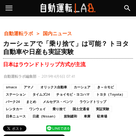
自動運転ラボ ＞
国内ニュース
カーシェアで「乗り捨て」は可能？ トヨタ
自動車や日産も実証実験
日本はラウンドトリップ方式が主流
自動運転ラボ編集部
-
2019年4月6日 07:41
smaco
アマノ
オリックス自動車
カーシェア
き～☆モビ
ステーション
タイムズ24
チョイモビ・ヨコハマ
トヨタ（Toyota）
パーク24
まとめ
メルセデス・ベンツ
ラウンドトリップ
レンタカー
ワンウェイ
乗り捨て
国土交通省
実証実験
日本ニュース
日産（Nissan）
規制緩和
車庫
駐車場