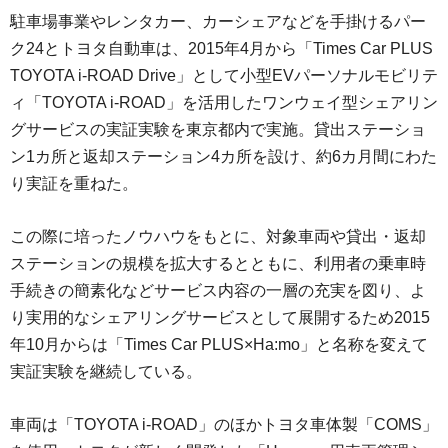
駐車場事業やレンタカー、カーシェアなどを手掛けるパー
ク24とトヨタ自動車は、2015年4月から「Times Car PLUS
TOYOTA i-ROAD Drive」として小型EVパーソナルモビリテ
ィ「TOYOTA i-ROAD」を活用したワンウェイ型シェアリン
グサービスの実証実験を東京都内で実施。貸出ステーショ
ン1カ所と返却ステーション4カ所を設け、約6カ月間にわた
り実証を重ねた。
この際に培ったノウハウをもとに、対象車両や貸出・返却
ステーションの規模を拡大するとともに、利用者の乗車時
手続きの簡素化などサービス内容の一層の充実を図り、よ
り実用的なシェアリングサービスとして展開するため2015
年10月からは「Times Car PLUS×Ha:mo」と名称を変えて
実証実験を継続している。
車両は「TOYOTA i-ROAD」のほかトヨタ車体製「COMS」