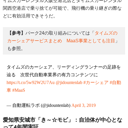
イムズカーレンタル大阪空港北店とタイムズカーレンタル
関西空港店で乗り捨てが可能で、飛行機の乗り継ぎの際な
どに有効活用できそうだ。
【参考】
パーク24の取り組みについては「
タイムズの
カーシェアサービスまとめ MaaS事業としても注目
」
も参照。
タイムズのカーシェア、リーディングランナーの足跡を
辿る 次世代自動車業界の有力コンテンツに
https://t.co/5w92W2U7Au
@jidountenlab
#カーシェア
#自動
車
#MaaS
— 自動運転ラボ (@jidountenlab)
April 3, 2019
愛知県安城市「き～☆モビ」：自治体が中心とな
って4年間実証