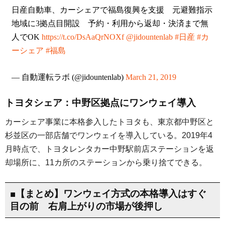
日産自動車、カーシェアで福島復興を支援 元避難指示
地域に3拠点目開設 予約・利用から返却・決済まで無
人でOK
https://t.co/DsAaQrNOXf
@jidountenlab
#日産
#カ
ーシェア
#福島
— 自動運転ラボ (@jidountenlab)
March 21, 2019
トヨタシェア：中野区拠点にワンウェイ導入
カーシェア事業に本格参入したトヨタも、東京都中野区と
杉並区の一部店舗でワンウェイを導入している。2019年4
月時点で、トヨタレンタカー中野駅前店ステーションを返
却場所に、11カ所のステーションから乗り捨てできる。
■【まとめ】ワンウェイ方式の本格導入はすぐ
目の前 右肩上がりの市場が後押し