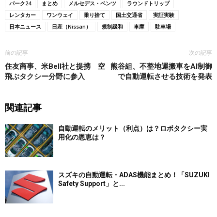
パーク24
まとめ
メルセデス・ベンツ
ラウンドトリップ
レンタカー
ワンウェイ
乗り捨て
国土交通省
実証実験
日本ニュース
日産（Nissan）
規制緩和
車庫
駐車場
前の記事
次の記事
住友商事、米Bell社と提携 空
熊谷組、不整地運搬車をAI制御
飛ぶタクシー分野に参入
で自動運転させる技術を発表
関連記事
自動運転のメリット（利点）は？ロボタクシー実
用化の恩恵は？
スズキの自動運転・ADAS機能まとめ！「SUZUKI
Safety Support」と...