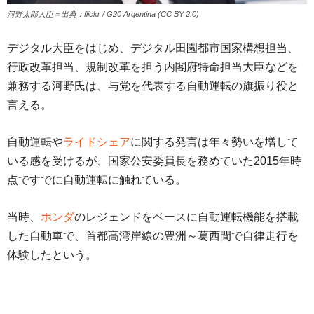
河野太郎大臣＝出典：flickr / G20 Argentina (CC BY 2.0)
デジタル大臣をはじめ、デジタル田園都市国家構想担当、
行政改革担当、規制改革を担う内閣府特命担当大臣などを
兼務する河野氏は、与党を代表する自動運転の旗振り役と
言える。
自動運転や
ライドシェア
に関する発言は年々勢いを増して
いる感を受けるが、国家公安委員長を務めていた2015年時
点ですでに自動運転に触れている。
当時、
ホンダ
のレジェンドをベースに自動運転機能を搭載
した自動車で、首都高湾岸線の豊洲～葛西間で自律走行を
体験したという。