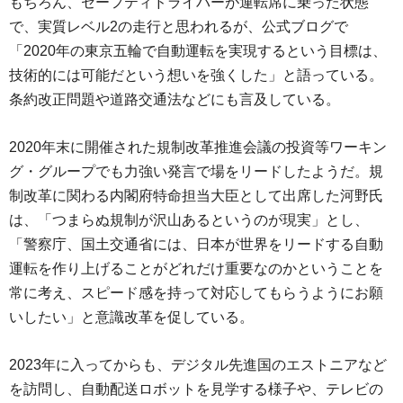
もちろん、セーフティドライバーが運転席に乗った状態
で、実質レベル2の走行と思われるが、公式ブログで
「2020年の東京五輪で自動運転を実現するという目標は、
技術的には可能だという想いを強くした」と語っている。
条約改正問題や道路交通法などにも言及している。
2020年末に開催された規制改革推進会議の投資等ワーキン
グ・グループでも力強い発言で場をリードしたようだ。規
制改革に関わる内閣府特命担当大臣として出席した河野氏
は、「つまらぬ規制が沢山あるというのが現実」とし、
「警察庁、国土交通省には、日本が世界をリードする自動
運転を作り上げることがどれだけ重要なのかということを
常に考え、スピード感を持って対応してもらうようにお願
いしたい」と意識改革を促している。
2023年に入ってからも、デジタル先進国のエストニアなど
を訪問し、自動配送ロボットを見学する様子や、テレビの