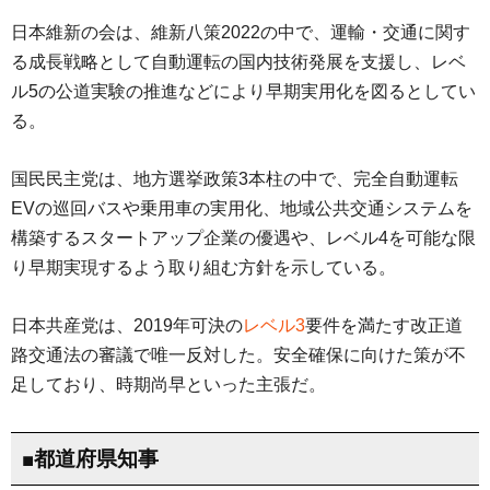
日本維新の会は、維新八策2022の中で、運輸・交通に関す
る成長戦略として自動運転の国内技術発展を支援し、レベ
ル5の公道実験の推進などにより早期実用化を図るとしてい
る。
国民民主党は、地方選挙政策3本柱の中で、完全自動運転
EVの巡回バスや乗用車の実用化、地域公共交通システムを
構築するスタートアップ企業の優遇や、レベル4を可能な限
り早期実現するよう取り組む方針を示している。
日本共産党は、2019年可決の
レベル3
要件を満たす改正道
路交通法の審議で唯一反対した。安全確保に向けた策が不
足しており、時期尚早といった主張だ。
■都道府県知事