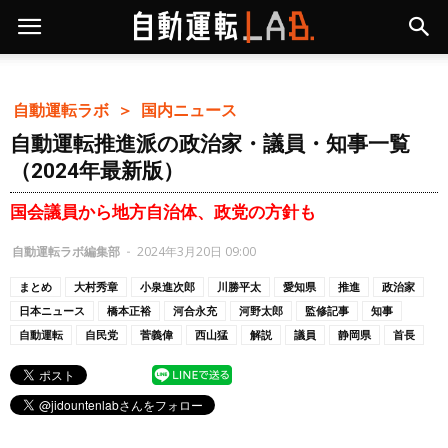
自動運転ラボ ＞
国内ニュース
自動運転推進派の政治家・議員・知事一覧
（2024年最新版）
国会議員から地方自治体、政党の方針も
自動運転ラボ編集部
-
2024年3月20日 09:00
まとめ
大村秀章
小泉進次郎
川勝平太
愛知県
推進
政治家
日本ニュース
橋本正裕
河合永充
河野太郎
監修記事
知事
自動運転
自民党
菅義偉
西山猛
解説
議員
静岡県
首長