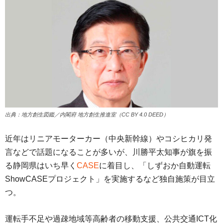
出典：地方創生図鑑／内閣府 地方創生推進室（CC BY 4.0 DEED）
近年はリニアモーターカー（中央新幹線）やコシヒカリ発
言などで話題になることが多いが、川勝平太知事が旗を振
る静岡県はいち早く
CASE
に着目し、「しずおか自動運転
ShowCASEプロジェクト」を実施するなど独自施策が目立
つ。
運転手不足や過疎地域等高齢者の移動支援、公共交通ICT化