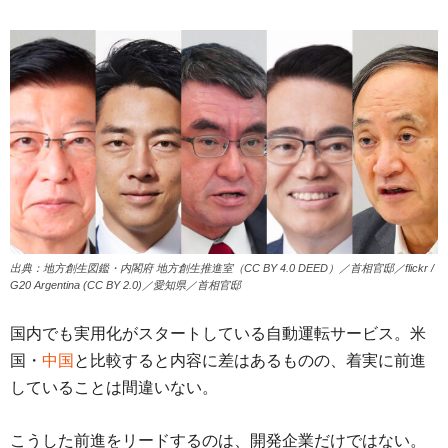
出典：地方創生図鑑・内閣府 地方創生推進室（CC BY 4.0 DEED）／首相官邸／flickr /
G20 Argentina (CC BY 2.0)／愛知県／首相官邸
国内でも実用化がスタートしている自動運転サービス。米
国・
中国
と比較すると内容に差はあるものの、着実に前進
していることは間違いない。
こうした前進をリードするのは、開発企業だけではない。