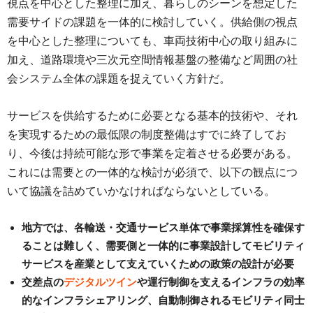
視点を中心とした整理に加え、暮らしのシーンを想定した
需要サイドの課題を一体的に検討していく。供給側の視点
を中心とした整理についても、車両技術中心の取り組みに
加え、道路環境や三次元空間情報基盤の整備など周囲の社
会システム全体の課題を捉えていく方針だ。
サービスを供給するために必要となる基本的技術や、それ
を実現するための最低限の制度整備はすでに終了してお
り、今後は持続可能な形で事業を定着させる必要がある。
これには需要との一体的な検討が必須で、以下の観点につ
いて協議を詰めていかなければならないとしている。
地方では、各輸送・交通サービス単体で事業採算性を確保す
ることは難しく、需要側と一体的に事業設計してモビリティ
サービスを産業として支えていくための政策の設計が必要
交差点の
デジタルツイン
や運行制御を支えるインフラの効率
的なインフラシェアリング、自動制御されるモビリティ同士