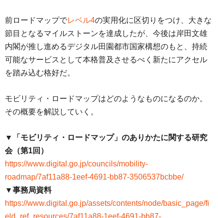
前ロードマップで
レベル4
の実用化に区切りをつけ、大きな
節目となるマイルストーンを達成したが、今後は岸田文雄
内閣が推し進めるデジタル田園都市国家構想のもと、持続
可能なサービスとして本格普及させるべく新たにアクセル
を踏み込む格好だ。
モビリティ・ロードマップはどのようなものになるのか。
その概要を解説していく。
▼「モビリティ・ロードマップ」のありかたに関する研究
会（第1回）
https://www.digital.go.jp/councils/mobility-
roadmap/7af11a88-1eef-4691-bb87-3506537bcbbe/
▼事務局資料
https://www.digital.go.jp/assets/contents/node/basic_page/fi
eld_ref_resources/7af11a88-1eef-4691-bb87-