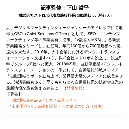
記事監修：下山 哲平
（株式会社ストロボ代表取締役社長/自動運転ラボ発行人）
大手デジタルマーケティングエージェンシーのアイレップにて取
締役CSO（Chief Solutions Officer）として、SEO・コンテンツ
マーケティング等の事業開発に従事。JV設立やM&Aによる新規
事業開発をリードし、在任時、年商100億から700億規模への急
拡大を果たす。2016年、大手企業におけるデジタルトランスフ
ォーメーション支援すべく、株式会社ストロボを設立し、設立5
年でグループ6社へと拡大。2018年5月、自動車産業×デジタルト
ランスフォーメーションの一手として、自動運転領域メディア
「自動運転ラボ」を立ち上げ、業界最大級のメディアに成長させ
る。講演実績も多く、早くもあらゆる自動運転系の技術や企業の
最新情報が最も集まる存在に。（
登壇情報
）
【著書】
・
自動運転＆MaaSビジネス参入ガイド
・
“未来予測”による研究開発テーマ創出の仕方（共著）