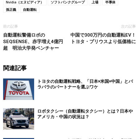
Nvidia（エヌビディア）
ソフトバンクグループ
上場
半導体
孫正義
自動運転
前の記事
次の記事
自動運転警備ロボの
中国で300万円の自動運転EV！
SEQSENSE、赤字増え4億円
トヨタ・プリウスより低価格に
超 明治大学発ベンチャー
関連記事
トヨタの自動運転戦略、「日本×米国×中国」とバ
ラバラのパートナーを選ぶワケ
ロボタクシー（自動運転タクシー）とは？日本や
アメリカ・中国の状況は？