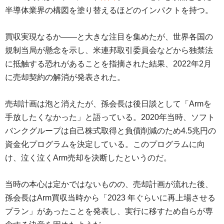
半導体業界の構図を塗り替えるほどのインパクトを持つ。
買収実現なるか――と大きな注目を集めたが、世界各国の
規制当局が懸念を示し、米連邦取引委員会などから独禁法
に抵触する恐れがあることを指摘された結果、2022年2月
に売却契約の解消が発表された。
売却計画は泡と消えたが、孫会長は後日談として「Armを
手放したくなかった」と語っている。2020年当時、ソフト
バンクグループは自己株式取得と負債削減のため4.5兆円の
資金化プログラムを決定している。このプログラムに向
け、泣く泣くArm売却を決断したというのだ。
当時の本心は定かではないものの、売却計画が流れた後、
孫会長はArm買収当時から「2023 年ぐらいに再上場させる
プラン」があったことを発表し、実行に移すため自らが専