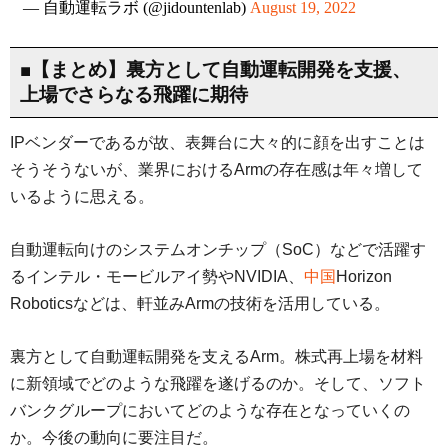
— 自動運転ラボ (@jidountenlab)
August 19, 2022
■【まとめ】裏方として自動運転開発を支援、
上場でさらなる飛躍に期待
IPベンダーであるが故、表舞台に大々的に顔を出すことは
そうそうないが、業界におけるArmの存在感は年々増して
いるように思える。
自動運転向けのシステムオンチップ（SoC）などで活躍す
るインテル・モービルアイ勢やNVIDIA、
中国
Horizon
Roboticsなどは、軒並みArmの技術を活用している。
裏方として自動運転開発を支えるArm。株式再上場を材料
に新領域でどのような飛躍を遂げるのか。そして、ソフト
バンクグループにおいてどのような存在となっていくの
か。今後の動向に要注目だ。