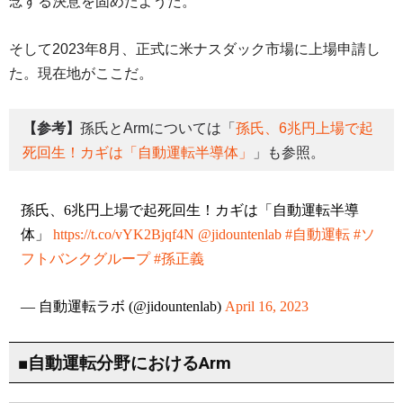
念する決意を固めたようだ。
そして2023年8月、正式に米ナスダック市場に上場申請し
た。現在地がここだ。
【参考】
孫氏とArmについては「
孫氏、6兆円上場で起
死回生！カギは「自動運転半導体」
」も参照。
孫氏、6兆円上場で起死回生！カギは「自動運転半導
体」
https://t.co/vYK2Bjqf4N
@jidountenlab
#自動運転
#ソ
フトバンクグループ
#孫正義
— 自動運転ラボ (@jidountenlab)
April 16, 2023
■自動運転分野におけるArm