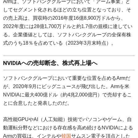
Armは、ソフトバンクグループにおいて「アーム事業」と
してセグメント化されるほどの立ち位置となっており、そ
の売上高は、買収時の2016年度16億8,900万ドルから、
2022年度には28億1,700万ドルと約1.7倍の規模に達してい
る。企業価値としては、ソフトバンクグループの全保有株
式のうち18％を占めている（2023年3月末時点）。
NVIDIAへの売却断念、株式再上場へ
ソフトバンクグループにおいて重要な位置を占めるArmだ
が、2020年9月にビッグニュースが飛び出した。Armを米
NVIDIAに最大400億ドル（約4兆2,000億円）で売却するこ
とに合意したと発表したのだ。
高性能GPUやAI（人工知能）技術でパソコンやゲーム、自
動運転分野などにおける存在感を高め続けるNVIDIAによる
Armの買収は、インテルや
韓国
サムスン電子を頂点とした