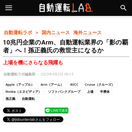
自動運転ラボ ＞
国内ニュース
海外ニュース
10兆円企業のArm、自動運転業界の「影の覇
者」へ！孫正義氏の救世主になるか
上場を機にさらなる飛躍も
自動運転ラボ編集部
-
2023年9月2日 06:13
Apple（アップル）
Arm（アーム）
AVCC
Cruise（クルーズ）
Nvidia（エヌビディア）
ソフトバンクグループ
上場
半導体
孫正義
自動運転