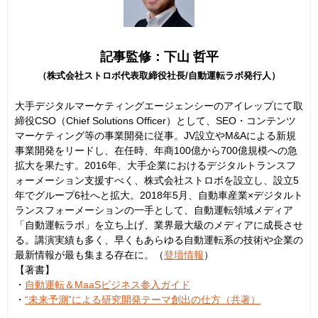
記事監修：下山 哲平
（株式会社ストロボ代表取締役社長/自動運転ラボ発行人）
大手デジタルマーケティングエージェンシーのアイレップにて取
締役CSO（Chief Solutions Officer）として、SEO・コンテンツ
マーケティング等の事業開発に従事。JV設立やM&Aによる新規
事業開発をリードし、在任時、年商100億から700億規模への急
拡大を果たす。2016年、大手企業におけるデジタルトランスフ
ォーメーション支援すべく、株式会社ストロボを設立し、設立5
年でグループ6社へと拡大。2018年5月、自動車産業×デジタルト
ランスフォーメーションの一手として、自動運転領域メディア
「自動運転ラボ」を立ち上げ、業界最大級のメディアに成長させ
る。講演実績も多く、早くもあらゆる自動運転系の技術や企業の
最新情報が最も集まる存在に。（
登壇情報
）
【著書】
・
自動運転＆MaaSビジネス参入ガイド
・
“未来予測”による研究開発テーマ創出の仕方（共著）