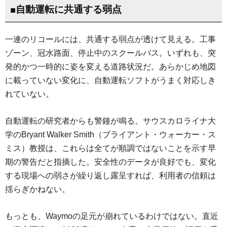
■自動運転に共通する弱点
一連のリコールには、共通する弱点が透けて見える。工事
ゾーン、冠水路面、停止中のスクールバス。いずれも、突
発的かつ一時的に姿を変える道路状況だ。あらかじめ地図
に載っていない変化に、自動運転ソフトがうまく対応しき
れていない。
自動運転の研究者からも警鐘が鳴る。サウスカロライナ大
学のBryant Walker Smith（ブライアント・ウォーカー・ス
ミス）教授は、これらは全てが順調ではないことを示す早
期の警告だと指摘した。安全性のデータが良好でも、変化
する現場への弱さが繰り返し露呈すれば、利用者の信頼は
揺らぎかねない。
もっとも、Waymoの足元が崩れているわけではない。直近