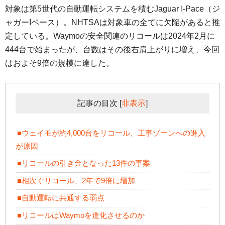
対象は第5世代の自動運転システムを積むJaguar I-Pace（ジ
ャガーIペース）。NHTSAは対象車の全てに欠陥があると推
定している。Waymoの安全関連のリコールは2024年2月に
444台で始まったが、台数はその後右肩上がりに増え、今回
はおよそ9倍の規模に達した。
記事の目次
[
非表示
]
■ウェイモが約4,000台をリコール、工事ゾーンへの進入
が原因
■リコールの引き金となった13件の事案
■相次ぐリコール、2年で9倍に増加
■自動運転に共通する弱点
■リコールはWaymoを進化させるのか