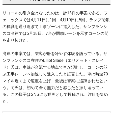
リコールの引き金となったのは、計13件の事案である。フ
ェニックスでは4月11日に1回、4月19日に5回、ランプ閉鎖
の標識を通り過ぎて工事ゾーンに進入した。サンフランシ
スコ湾岸では5月18日、7台が閉鎖レーンを示すコーンの間
を走り抜けた。
湾岸の事案では、乗客が肝を冷やす体験を語っている。サ
ンフランシスコ在住のElliot Slade（エリオット・スレイ
ド）氏は、車線が合流する地点で車が混乱し、コーンの並
ぶ工事レーンへ加速して進入したと証言した。車は時速70
マイル近くまで速度を上げ、最後は警察に追跡されたとい
う。同氏は、初めて全く無力だと感じたと振り返ってい
る。この様子はSNSにも動画として投稿され、注目を集め
た。