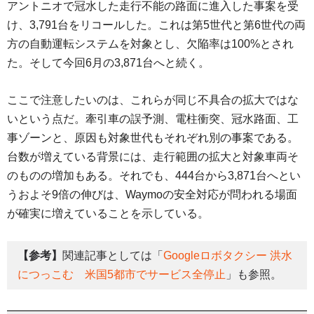
アントニオで冠水した走行不能の路面に進入した事案を受
け、3,791台をリコールした。これは第5世代と第6世代の両
方の自動運転システムを対象とし、欠陥率は100%とされ
た。そして今回6月の3,871台へと続く。
ここで注意したいのは、これらが同じ不具合の拡大ではな
いという点だ。牽引車の誤予測、電柱衝突、冠水路面、工
事ゾーンと、原因も対象世代もそれぞれ別の事案である。
台数が増えている背景には、走行範囲の拡大と対象車両そ
のものの増加もある。それでも、444台から3,871台へとい
うおよそ9倍の伸びは、Waymoの安全対応が問われる場面
が確実に増えていることを示している。
【参考】
関連記事としては「
Googleロボタクシー 洪水
につっこむ 米国5都市でサービス全停止
」も参照。