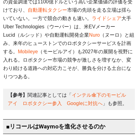
の資金調達では1100億ドルという高い企業価値の評価を受
けており、
自動運転タクシー
市場の先頭を走る立場は揺ら
いていない。一方で競合の動きも速い。
ライドシェア
大手
Uber Technologies（ウーバー）は、米EVメーカー
Lucid（ルシッド）や自動運転開発企業
Nuro
（ヌーロ）と組
み、来年のヒューストンでのロボタクシーサービスを計画
する。
Mobileye
（モービルアイ）も2027年の展開を視野に
入れる。ロボタクシー市場の競争が激しさを増すなか、変
わり続ける道路への対応力こそが、勝負を分ける土台にな
りつつある。
【参考】
関連記事としては「
インテル傘下のモービル
アイ ロボタクシー参入 Googleに対抗へ
」も参照。
■リコールはWaymoを進化させるのか