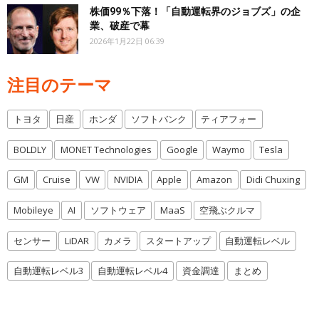
株価99％下落！「自動運転界のジョブズ」の企
業、破産で幕
2026年1月22日 06:39
注目のテーマ
トヨタ
日産
ホンダ
ソフトバンク
ティアフォー
BOLDLY
MONET Technologies
Google
Waymo
Tesla
GM
Cruise
VW
NVIDIA
Apple
Amazon
Didi Chuxing
Mobileye
AI
ソフトウェア
MaaS
空飛ぶクルマ
センサー
LiDAR
カメラ
スタートアップ
自動運転レベル
自動運転レベル3
自動運転レベル4
資金調達
まとめ