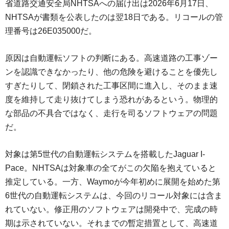
省道路交通安全局NHTSAへの届け出は2026年6月17日、
NHTSAが書類を公表したのは翌18日である。リコールの管
理番号は26E035000だ。
原因は自動運転ソフトの判断にある。高速道路の工事ゾー
ンを認識できなかったり、他の危険を避けることを優先し
すぎたりして、閉鎖された工事区間に進入し、そのまま速
度を維持して走り抜けてしまう恐れがあるという。物理的
な部品の不具合ではなく、走行を司るソフトウェアの問題
だ。
対象は第5世代の自動運転システムを搭載したJaguar I-
Pace。NHTSAは対象車の全てがこの欠陥を抱えていると
推定している。一方、Waymoが今年初めに展開を始めた第
6世代の自動運転システムは、今回のリコール対象には含ま
れていない。修正用のソフトウェアは開発中で、完成の時
期は示されていない。それまでの暫定措置として、高速道