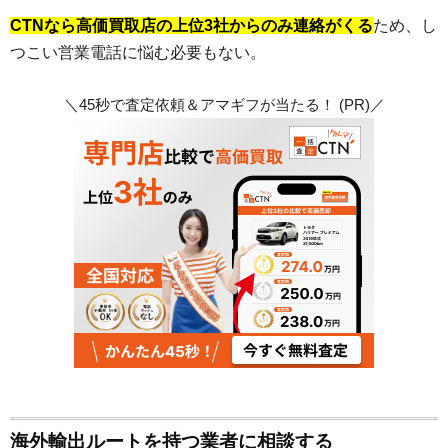
CTNなら高価買取店の上位3社からのみ連絡がくる
ため、し
つこい営業電話に悩む必要もない。
＼45秒で査定依頼＆アマギフが当たる！ (PR)／
海外輸出ルートを持つ業者に相談する