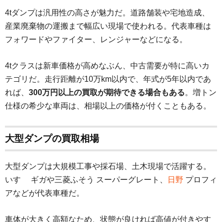
4tダンプは汎用性の高さが魅力だ。道路舗装や宅地造成、
産業廃棄物の運搬まで幅広い現場で使われる。代表車種は
フォワードやファイター、レンジャーなどになる。
4tクラスは新車価格が高めなぶん、中古需要が特に高いカ
テゴリだ。走行距離が10万km以内で、年式が5年以内であ
れば、
300万円以上の買取が期待できる場合もある
。増トン
仕様の希少な車両は、相場以上の価格が付くこともある。
大型ダンプの買取相場
大型ダンプは大規模工事や採石場、土木現場で活躍する。
いすゞ ギガや三菱ふそう スーパーグレート、
日野
プロフィ
アなどが代表車種だ。
車体が大きく高額なため、状態が良ければ高値が付きやす