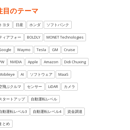
注目のテーマ
トヨタ
日産
ホンダ
ソフトバンク
ティアフォー
BOLDLY
MONET Technologies
Google
Waymo
Tesla
GM
Cruise
VW
NVIDIA
Apple
Amazon
Didi Chuxing
Mobileye
AI
ソフトウェア
MaaS
空飛ぶクルマ
センサー
LiDAR
カメラ
スタートアップ
自動運転レベル
自動運転レベル3
自動運転レベル4
資金調達
まとめ