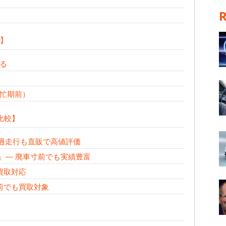
方】
る
忙期前）
比較】
式・過走行も直販で高値評価
ル」— 廃車寸前でも実績豊富
買取対応
前でも買取対象