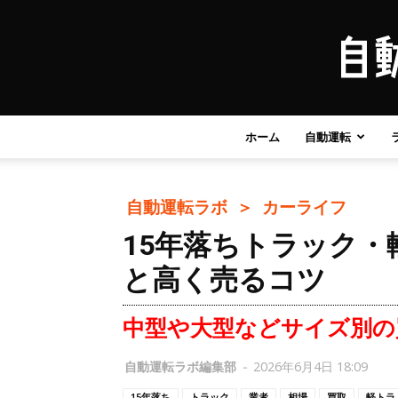
ホーム
自動運転
自動運転ラボ ＞
カーライフ
15年落ちトラック
と高く売るコツ
中型や大型などサイズ別の
自動運転ラボ編集部
-
2026年6月4日 18:09
15年落ち
トラック
業者
相場
買取
軽トラ