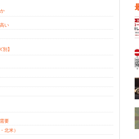
のか
高い
ズ別】
需要
・北米）