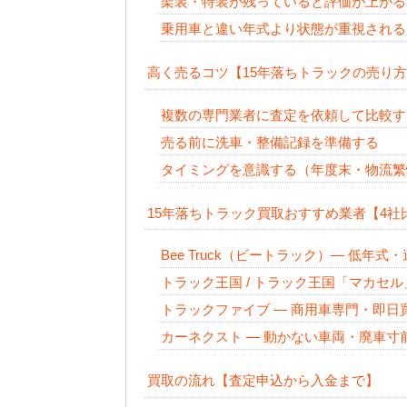
架装・特装が残っていると評価が上がる
乗用車と違い年式より状態が重視される
高く売るコツ【15年落ちトラックの売り
複数の専門業者に査定を依頼して比較す
売る前に洗車・整備記録を準備する
タイミングを意識する（年度末・物流繁
15年落ちトラック買取おすすめ業者【4社
Bee Truck（ビートラック）— 低年
トラック王国 / トラック王国「マカセ
トラックファイブ — 商用車専門・即日
カーネクスト — 動かない車両・廃車寸
買取の流れ【査定申込から入金まで】