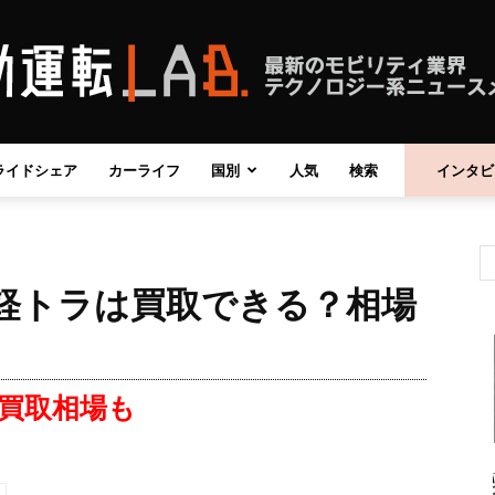
ライドシェア
カーライフ
国別
人気
検索
インタビ
自
・軽トラは買取できる？相場
動
買取相場も
運