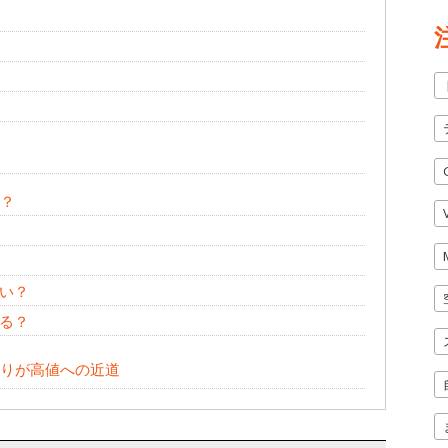
る？
い？
る？
もりが高値への近道