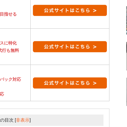
目指せる
スに特化
代行も無料
バック対応
応
の目次
[
非表示
]