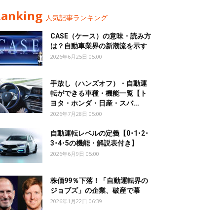
Ranking
人気記事ランキング
CASE（ケース）の意味・読み方
は？自動車業界の新潮流を示す
2026年6月25日 05:00
手放し（ハンズオフ）・自動運
転ができる車種・機能一覧【ト
ヨタ・ホンダ・日産・スバ...
2026年7月28日 05:00
自動運転レベルの定義【0･1･2･
3･4･5の機能・解説表付き】
2026年6月9日 05:00
株価99％下落！「自動運転界の
ジョブズ」の企業、破産で幕
2026年1月22日 06:39