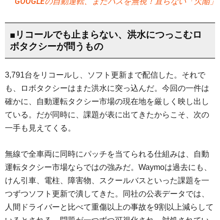
GOOGLEの自動運転、またバスを無視！直らない「欠陥」
■リコールでも止まらない、洪水につっこむロ
ボタクシーが問うもの
3,791台をリコールし、ソフト更新まで配信した。それで
も、ロボタクシーはまた洪水に突っ込んだ。今回の一件は
確かに、自動運転タクシー市場の現在地を厳しく映し出し
ている。だが同時に、課題が表に出てきたからこそ、次の
一手も見えてくる。
無線で全車両に同時にパッチを当てられる仕組みは、自動
運転タクシー市場ならではの強みだ。Waymoは過去にも、
けん引車、電柱、障害物、スクールバスといった課題を一
つずつソフト更新で潰してきた。同社の公表データでは、
人間ドライバーと比べて重傷以上の事故を9割以上減らして