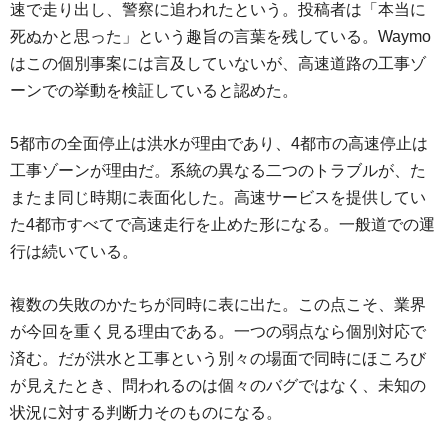
速で走り出し、警察に追われたという。投稿者は「本当に
死ぬかと思った」という趣旨の言葉を残している。Waymo
はこの個別事案には言及していないが、高速道路の工事ゾ
ーンでの挙動を検証していると認めた。
5都市の全面停止は洪水が理由であり、4都市の高速停止は
工事ゾーンが理由だ。系統の異なる二つのトラブルが、た
またま同じ時期に表面化した。高速サービスを提供してい
た4都市すべてで高速走行を止めた形になる。一般道での運
行は続いている。
複数の失敗のかたちが同時に表に出た。この点こそ、業界
が今回を重く見る理由である。一つの弱点なら個別対応で
済む。だが洪水と工事という別々の場面で同時にほころび
が見えたとき、問われるのは個々のバグではなく、未知の
状況に対する判断力そのものになる。