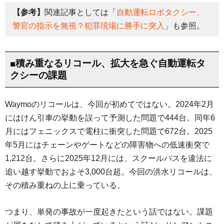
【参考】
関連記事としては「
自動運転ロボタクシー、
警官の指示を無視？犯罪現場に勝手に突入
」も参照。
■積み重なるリコール、拡大を急ぐ自動運転タ
クシーの課題
Waymoのリコールは、今回が初めてではない。2024年2月
にはけん引車の挙動を誤って予測した問題で444台。同年6
月にはフェニックスで電柱に衝突した問題で672台。2025
年5月にはチェーンやゲートなどの障害物への低速衝突で
1,212台。さらに2025年12月には、スクールバスを違法に
追い越す挙動でおよそ3,000台超。今回の洪水リコールは、
その積み重ねの上に乗っている。
つまり、単発の事故が一度起きたという話ではない。課題