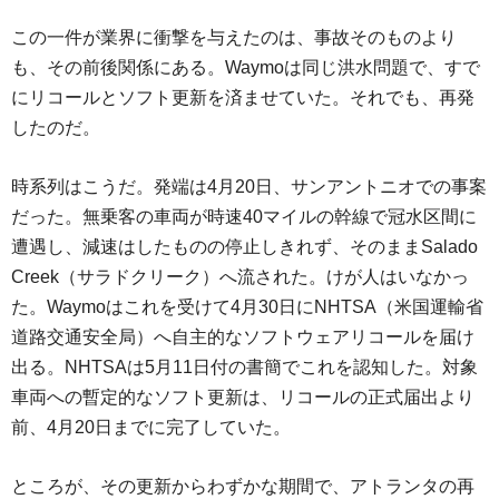
この一件が業界に衝撃を与えたのは、事故そのものより
も、その前後関係にある。Waymoは同じ洪水問題で、すで
にリコールとソフト更新を済ませていた。それでも、再発
したのだ。
時系列はこうだ。発端は4月20日、サンアントニオでの事案
だった。無乗客の車両が時速40マイルの幹線で冠水区間に
遭遇し、減速はしたものの停止しきれず、そのままSalado
Creek（サラドクリーク）へ流された。けが人はいなかっ
た。Waymoはこれを受けて4月30日にNHTSA（米国運輸省
道路交通安全局）へ自主的なソフトウェアリコールを届け
出る。NHTSAは5月11日付の書簡でこれを認知した。対象
車両への暫定的なソフト更新は、リコールの正式届出より
前、4月20日までに完了していた。
ところが、その更新からわずかな期間で、アトランタの再