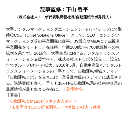
記事監修：下山 哲平
（株式会社ストロボ代表取締役社長/自動運転ラボ発行人）
大手デジタルマーケティングエージェンシーのアイレップにて取
締役CSO（Chief Solutions Officer）として、SEO・コンテンツ
マーケティング等の事業開発に従事。JV設立やM&Aによる新規
事業開発をリードし、在任時、年商100億から700億規模への急
拡大を果たす。2016年、大手企業におけるデジタルトランスフ
ォーメーション支援すべく、株式会社ストロボを設立し、設立5
年でグループ6社へと拡大。2018年5月、自動車産業×デジタルト
ランスフォーメーションの一手として、自動運転領域メディア
「自動運転ラボ」を立ち上げ、業界最大級のメディアに成長させ
る。講演実績も多く、早くもあらゆる自動運転系の技術や企業の
最新情報が最も集まる存在に。（
登壇情報
）
【著書】
・
自動運転＆MaaSビジネス参入ガイド
・
“未来予測”による研究開発テーマ創出の仕方（共著）