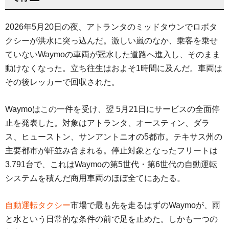
2026年5月20日の夜、アトランタのミッドタウンでロボタ
クシーが洪水に突っ込んだ。激しい嵐のなか、乗客を乗せ
ていないWaymoの車両が冠水した道路へ進入し、そのまま
動けなくなった。立ち往生はおよそ1時間に及んだ。車両は
その後レッカーで回収された。
Waymoはこの一件を受け、翌 5月21日にサービスの全面停
止を発表した。対象はアトランタ、オースティン、ダラ
ス、ヒューストン、サンアントニオの5都市。テキサス州の
主要都市が軒並み含まれる。停止対象となったフリートは
3,791台で、これはWaymoの第5世代・第6世代の自動運転
システムを積んだ商用車両のほぼ全てにあたる。
自動運転タクシー
市場で最も先を走るはずのWaymoが、雨
と水という日常的な条件の前で足を止めた。しかも一つの