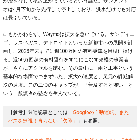
が層をなして積み上がっているという話だ。サンアントニ
オは4月下旬から先行して停止しており、洪水だけでも対応
は長引いている。
にもかかわらず、Waymoは拡大を急いでいる。サンディエ
ゴ、ラスベガス、デトロイトといった新都市への展開を計
画し、2026年末までに週100万回の有料乗車を目標に掲げ
る。週50万回超の有料運行をすでにこなす規模の事業者
が、さらにアクセルを踏む。その最中に、雨と工事という
基本的な場面でつまずいた。拡大の速度と、足元の課題解
決の速度。この二つのギャップが、「普及すると怖い」と
いう一般読者の懸念を生んでいる。
【参考】
関連記事としては「
Googleの自動運転、また
バスを無視！直らない「欠陥」
」も参照。