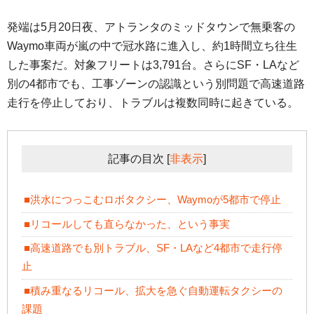
発端は5月20日夜、アトランタのミッドタウンで無乗客の
Waymo車両が嵐の中で冠水路に進入し、約1時間立ち往生
した事案だ。対象フリートは3,791台。さらにSF・LAなど
別の4都市でも、工事ゾーンの認識という別問題で高速道路
走行を停止しており、トラブルは複数同時に起きている。
記事の目次
[
非表示
]
■洪水につっこむロボタクシー、Waymoが5都市で停止
■リコールしても直らなかった、という事実
■高速道路でも別トラブル、SF・LAなど4都市で走行停
止
■積み重なるリコール、拡大を急ぐ自動運転タクシーの
課題