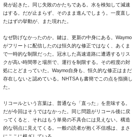
発が起きた。同じ失敗のかたちである。水を検知して減速
はする。だが止まらず、そのまま進んでしまう。一度直し
たはずの挙動が、また現れた。
なぜ防げなかったのか。鍵は、更新の中身にある。Waymo
がフリートに配信したのは恒久的な修正ではなく、あくま
で一時的な制限だった。冠水した高速道路に遭遇するリス
クが高い時間帯と場所で、運行を制限する。その程度の対
処にとどまっていた。Waymo自身も、恒久的な修正はまだ
存在しないと認めている。NHTSAも書簡でこの点を指摘し
た。
リコールという言葉は、普通なら「直った」を意味する。
だが今回はそうではなかった。同じ問題がリコール後に戻
ってくると、それはもう単発の不具合には見えない。構造
的な弱点に見えてくる。一般の読者が抱く不信感は、まさ
にここに根ざしている。