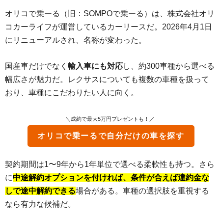
オリコで乗ーる（旧：SOMPOで乗ーる）は、株式会社オリ
コカーライフが運営しているカーリースだ。2026年4月1日
にリニューアルされ、名称が変わった。
国産車だけでなく
輸入車にも対応
し、約300車種から選べる
幅広さが魅力だ。レクサスについても複数の車種を扱って
おり、車種にこだわりたい人に向く。
＼成約で最大5万円プレゼントも！／
オリコで乗ーる
で自分だけの車を探す
契約期間は1〜9年から1年単位で選べる柔軟性も持つ。さら
に
中途解約オプションを付ければ、条件が合えば違約金な
しで途中解約できる
場合がある。車種の選択肢を重視する
なら有力な候補だ。