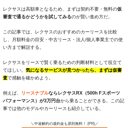
レクサスは高額車となるため、まずは契約不要・無料の
仮
審査で通るかどうかを試してみる
のが賢い進め方だ。
この記事では、レクサスのおすすめのカーリースを比較
し、月額料金の目安・中古リース・法人/個人事業主での使
い方まで解説する。
レクサスをリースで賢く乗るための判断材料として役立て
てほしい。
気になるサービスが見つかったら、まずは仮審
査
で感触を確かめよう。
例えば、
リースナブル
ならレクサスRX（500h Fスポーツ
パフォーマンス）が3万円台
から乗ることができる。この記
事では他のモデルやカーリースも紹介している。
＼中途解約の違約金も原則無料！ (PR)／