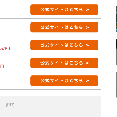
れる！
0円
(PR)