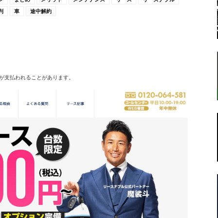
判
車
途中解約
転
が支払われることがあります。
ラ
ボ