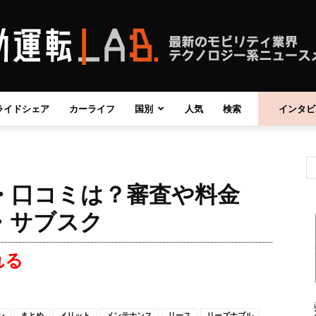
ライドシェア
カーライフ
国別
人気
検索
インタビ
自
・口コミは？審査や料金
動
・サブスク
れる
運
ン
まとめ
メリット
メンテナンス
リース
リーズナブル