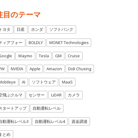
注目のテーマ
トヨタ
日産
ホンダ
ソフトバンク
ティアフォー
BOLDLY
MONET Technologies
Google
Waymo
Tesla
GM
Cruise
VW
NVIDIA
Apple
Amazon
Didi Chuxing
Mobileye
AI
ソフトウェア
MaaS
空飛ぶクルマ
センサー
LiDAR
カメラ
スタートアップ
自動運転レベル
自動運転レベル3
自動運転レベル4
資金調達
まとめ