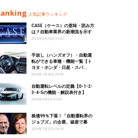
Ranking
人気記事ランキング
CASE（ケース）の意味・読み方
は？自動車業界の新潮流を示す
2026年6月25日 05:00
手放し（ハンズオフ）・自動運
転ができる車種・機能一覧【ト
ヨタ・ホンダ・日産・スバ...
2026年7月28日 05:00
自動運転レベルの定義【0･1･2･
3･4･5の機能・解説表付き】
2026年6月9日 05:00
株価99％下落！「自動運転界の
ジョブズ」の企業、破産で幕
2026年1月22日 06:39