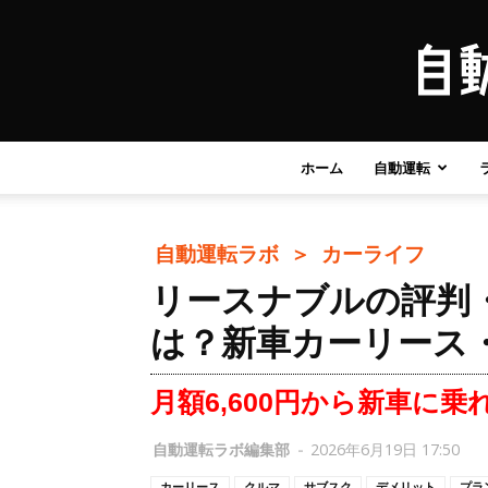
ホーム
自動運転
自動運転ラボ ＞
カーライフ
リースナブルの評判
は？新車カーリース
月額6,600円から新車に乗
自動運転ラボ編集部
-
2026年6月19日 17:50
カーリース
クルマ
サブスク
デメリット
プラ