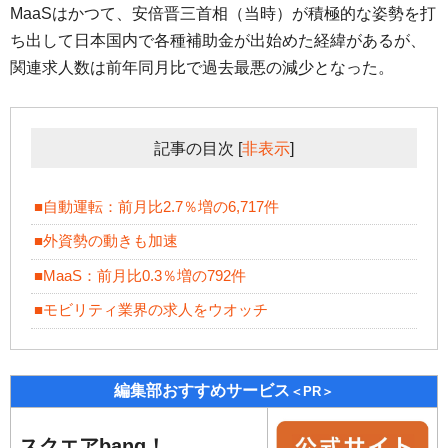
MaaSはかつて、安倍晋三首相（当時）が積極的な姿勢を打
ち出して日本国内で各種補助金が出始めた経緯があるが、
関連求人数は前年同月比で過去最悪の減少となった。
記事の目次
[
非表示
]
■自動運転：前月比2.7％増の6,717件
■外資勢の動きも加速
■MaaS：前月比0.3％増の792件
■モビリティ業界の求人をウオッチ
編集部おすすめサービス
＜PR＞
スクエアbang！