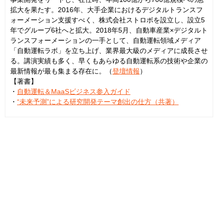
拡大を果たす。2016年、大手企業におけるデジタルトランスフ
ォーメーション支援すべく、株式会社ストロボを設立し、設立5
年でグループ6社へと拡大。2018年5月、自動車産業×デジタルト
ランスフォーメーションの一手として、自動運転領域メディア
「自動運転ラボ」を立ち上げ、業界最大級のメディアに成長させ
る。講演実績も多く、早くもあらゆる自動運転系の技術や企業の
最新情報が最も集まる存在に。（
登壇情報
）
【著書】
・
自動運転＆MaaSビジネス参入ガイド
・
“未来予測”による研究開発テーマ創出の仕方（共著）