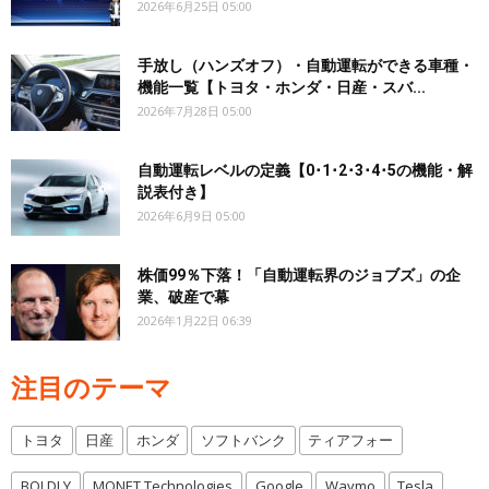
2026年6月25日 05:00
手放し（ハンズオフ）・自動運転ができる車種・
機能一覧【トヨタ・ホンダ・日産・スバ...
2026年7月28日 05:00
自動運転レベルの定義【0･1･2･3･4･5の機能・解
説表付き】
2026年6月9日 05:00
株価99％下落！「自動運転界のジョブズ」の企
業、破産で幕
2026年1月22日 06:39
注目のテーマ
トヨタ
日産
ホンダ
ソフトバンク
ティアフォー
BOLDLY
MONET Technologies
Google
Waymo
Tesla