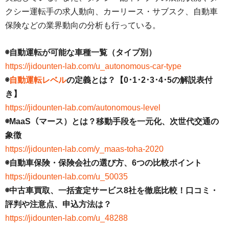
クシー運転手の求人動向、カーリース・サブスク、自動車
保険などの業界動向の分析も行っている。
◉自動運転が可能な車種一覧（タイプ別）
https://jidounten-lab.com/u_autonomous-car-type
◉
自動運転レベル
の定義とは？【0･1･2･3･4･5の解説表付
き】
https://jidounten-lab.com/autonomous-level
◉MaaS（マース）とは？移動手段を一元化、次世代交通の
象徴
https://jidounten-lab.com/y_maas-toha-2020
◉自動車保険・保険会社の選び方、6つの比較ポイント
https://jidounten-lab.com/u_50035
◉中古車買取、一括査定サービス8社を徹底比較！口コミ・
評判や注意点、申込方法は？
https://jidounten-lab.com/u_48288