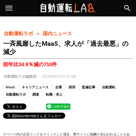
自動運転ラボ ＞
国内ニュース
一斉風靡したMaaS、求人が「過去最悪」の
減少
前年比34.9％減の710件
自動運転ラボ編集部
-
2026年6月2日 07:08
MaaS
キャリアニュース
企業
採用
監修記事
自動運転
自動運転ラボ
調査
転職・求人
※ページ内の広告リンクをクリックした場合、弊サイトに報酬が支払われることがあ