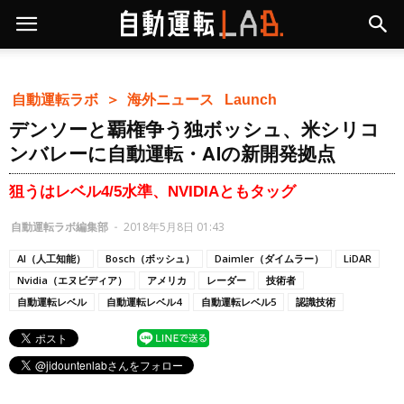
自動運転ラボ ＞
海外ニュース
Launch
デンソーと覇権争う独ボッシュ、米シリコ
ンバレーに自動運転・AIの新開発拠点
狙うはレベル4/5水準、NVIDIAともタッグ
自動運転ラボ編集部
-
2018年5月8日 01:43
AI（人工知能）
Bosch（ボッシュ）
Daimler（ダイムラー）
LiDAR
Nvidia（エヌビディア）
アメリカ
レーダー
技術者
自動運転レベル
自動運転レベル4
自動運転レベル5
認識技術