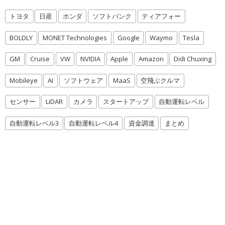
トヨタ
日産
ホンダ
ソフトバンク
ティアフォー
BOLDLY
MONET Technologies
Google
Waymo
Tesla
GM
Cruise
VW
NVIDIA
Apple
Amazon
Didi Chuxing
Mobileye
AI
ソフトウェア
MaaS
空飛ぶクルマ
センサー
LiDAR
カメラ
スタートアップ
自動運転レベル
自動運転レベル3
自動運転レベル4
資金調達
まとめ