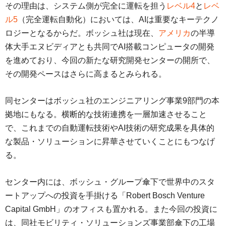
その理由は、システム側が完全に運転を担う
レベル4
と
レベ
ル5
（完全運転自動化）においては、AIは重要なキーテクノ
ロジーとなるからだ。ボッシュ社は現在、
アメリカ
の半導
体大手エヌビディアとも共同でAI搭載コンピュータの開発
を進めており、今回の新たな研究開発センターの開所で、
その開発ペースはさらに高まるとみられる。
同センターはボッシュ社のエンジニアリング事業9部門の本
拠地にもなる。横断的な技術連携を一層加速させること
で、これまでの自動運転技術やAI技術の研究成果を具体的
な製品・ソリューションに昇華させていくことにもつなげ
る。
センター内には、ボッシュ・グループ傘下で世界中のスタ
ートアップへの投資を手掛ける「Robert Bosch Venture
Capital GmbH」のオフィスも置かれる。また今回の投資に
は、同社モビリティ・ソリューションズ事業部傘下の工場