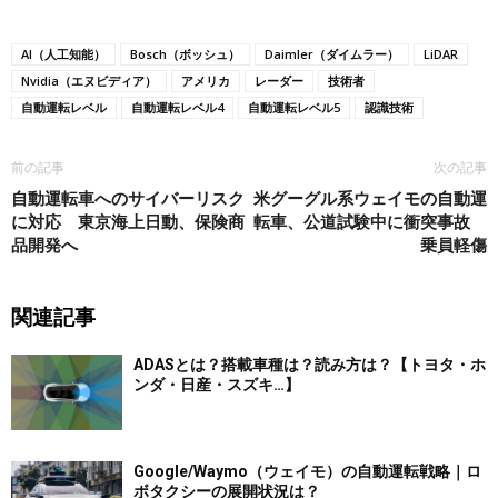
AI（人工知能）
Bosch（ボッシュ）
Daimler（ダイムラー）
LiDAR
Nvidia（エヌビディア）
アメリカ
レーダー
技術者
自動運転レベル
自動運転レベル4
自動運転レベル5
認識技術
前の記事
次の記事
自動運転車へのサイバーリスク
米グーグル系ウェイモの自動運
に対応 東京海上日動、保険商
転車、公道試験中に衝突事故
品開発へ
乗員軽傷
関連記事
ADASとは？搭載車種は？読み方は？【トヨタ・ホ
ンダ・日産・スズキ…】
Google/Waymo（ウェイモ）の自動運転戦略｜ロ
ボタクシーの展開状況は？