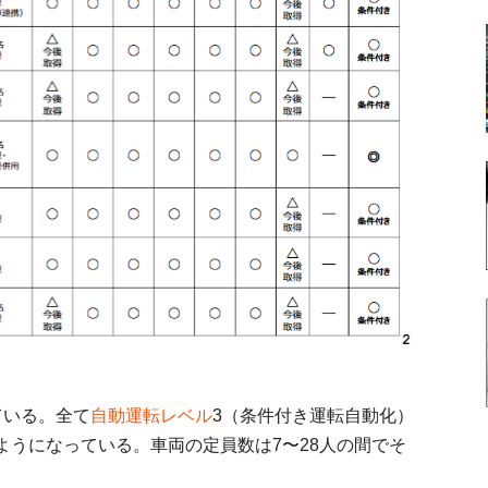
ている。全て
自動運転レベル
3（条件付き運転自動化）
ようになっている。車両の定員数は7〜28人の間でそ