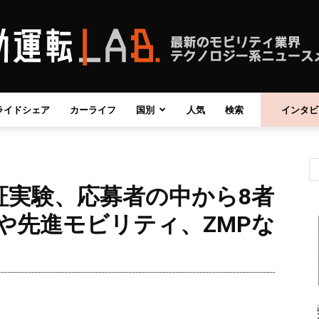
ライドシェア
カーライフ
国別
人気
検索
インタビ
自
証実験、応募者の中から8者
動
や先進モビリティ、ZMPな
運