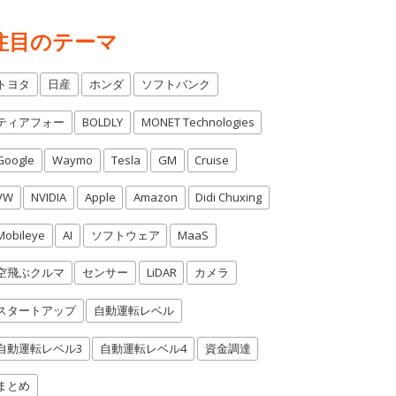
注目のテーマ
トヨタ
日産
ホンダ
ソフトバンク
ティアフォー
BOLDLY
MONET Technologies
Google
Waymo
Tesla
GM
Cruise
VW
NVIDIA
Apple
Amazon
Didi Chuxing
Mobileye
AI
ソフトウェア
MaaS
空飛ぶクルマ
センサー
LiDAR
カメラ
スタートアップ
自動運転レベル
自動運転レベル3
自動運転レベル4
資金調達
まとめ