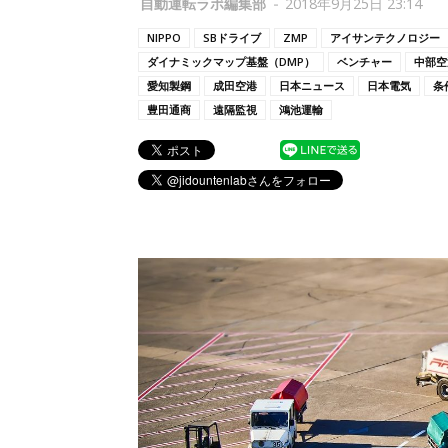
自動運転ラボ編集部
-
2018年9月25日 23:14
NIPPO
SBドライブ
ZMP
アイサンテクノロジー
ダイナミックマップ基盤（DMP）
ベンチャー
中部空
愛知製鋼
成田空港
日本ニュース
日本電気
条
豊田通商
遠隔監視
鴻池運輸