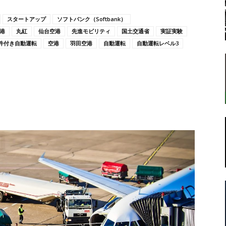
スタートアップ
ソフトバンク（Softbank）
港
丸紅
仙台空港
先進モビリティ
国土交通省
実証実験
件付き自動運転
空港
羽田空港
自動運転
自動運転レベル3
転
ラ
ボ