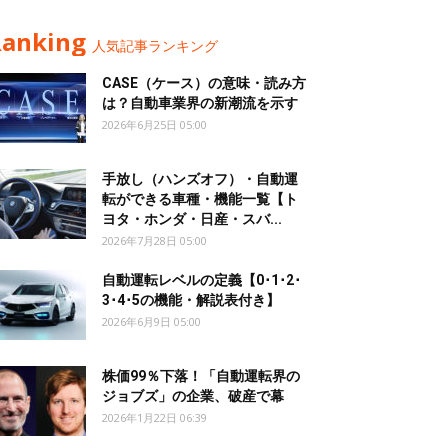
Ranking
人気記事ランキング
CASE（ケース）の意味・読み方
は？自動車業界の新潮流を示す
2026年6月25日 05:00
手放し（ハンズオフ）・自動運
転ができる車種・機能一覧【ト
ヨタ・ホンダ・日産・スバ...
2026年7月28日 05:00
自動運転レベルの定義【0･1･2･
3･4･5の機能・解説表付き】
2026年6月9日 05:00
株価99％下落！「自動運転界の
ジョブズ」の企業、破産で幕
2026年1月22日 06:39