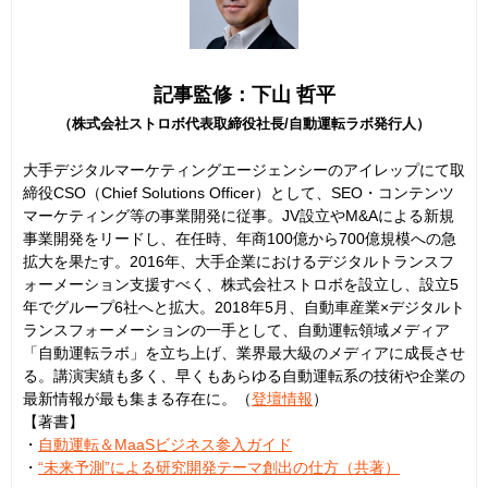
記事監修：下山 哲平
（株式会社ストロボ代表取締役社長/自動運転ラボ発行人）
大手デジタルマーケティングエージェンシーのアイレップにて取
締役CSO（Chief Solutions Officer）として、SEO・コンテンツ
マーケティング等の事業開発に従事。JV設立やM&Aによる新規
事業開発をリードし、在任時、年商100億から700億規模への急
拡大を果たす。2016年、大手企業におけるデジタルトランスフ
ォーメーション支援すべく、株式会社ストロボを設立し、設立5
年でグループ6社へと拡大。2018年5月、自動車産業×デジタルト
ランスフォーメーションの一手として、自動運転領域メディア
「自動運転ラボ」を立ち上げ、業界最大級のメディアに成長させ
る。講演実績も多く、早くもあらゆる自動運転系の技術や企業の
最新情報が最も集まる存在に。（
登壇情報
）
【著書】
・
自動運転＆MaaSビジネス参入ガイド
・
“未来予測”による研究開発テーマ創出の仕方（共著）