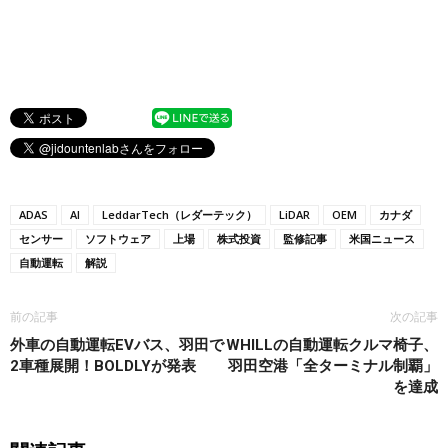
ADAS
AI
LeddarTech（レダーテック）
LiDAR
OEM
カナダ
センサー
ソフトウェア
上場
株式投資
監修記事
米国ニュース
自動運転
解説
前の記事
次の記事
外車の自動運転EVバス、羽田で
WHILLの自動運転クルマ椅子、
2車種展開！BOLDLYが発表
羽田空港「全ターミナル制覇」
を達成