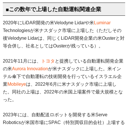
■この数年で上場した自動運転関連企業
2020年にLiDAR開発の米Velodyne Lidarや米
Luminar
Technologiesが米ナスダック市場に上場した（ただしその
後Velodyne Lidarは、同じくLiDAR開発企業の米Ousterと対
等合併し、社名としてはOusterが残っている）。
2021年11月には、
トヨタ
と提携している自動運転開発企業
の米
Aurora Innovation
が米ナスダックに上場した。米イン
テル傘下で自動運転の技術開発を行っているイスラエル企
業
Mobileye
は、2022年6月に米ナスダック市場に上場し
た。同社の上場は、2022年の米国上場案件で最大規模とな
った。
2023年には、自動配送ロボットを開発する米Serve
Roboticsが米国市場にSPAC（特別買収目的会社）上場する