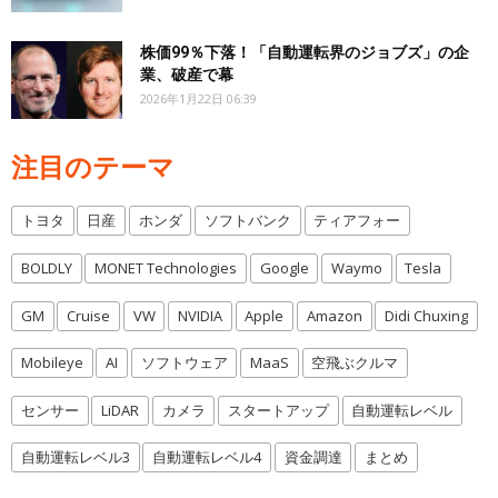
株価99％下落！「自動運転界のジョブズ」の企
業、破産で幕
2026年1月22日 06:39
注目のテーマ
トヨタ
日産
ホンダ
ソフトバンク
ティアフォー
BOLDLY
MONET Technologies
Google
Waymo
Tesla
GM
Cruise
VW
NVIDIA
Apple
Amazon
Didi Chuxing
Mobileye
AI
ソフトウェア
MaaS
空飛ぶクルマ
センサー
LiDAR
カメラ
スタートアップ
自動運転レベル
自動運転レベル3
自動運転レベル4
資金調達
まとめ