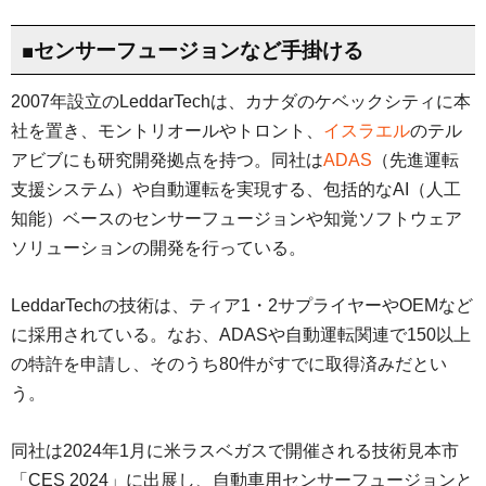
■センサーフュージョンなど手掛ける
2007年設立のLeddarTechは、カナダのケベックシティに本
社を置き、モントリオールやトロント、
イスラエル
のテル
アビブにも研究開発拠点を持つ。同社は
ADAS
（先進運転
支援システム）や自動運転を実現する、包括的なAI（人工
知能）ベースのセンサーフュージョンや知覚ソフトウェア
ソリューションの開発を行っている。
LeddarTechの技術は、ティア1・2サプライヤーやOEMなど
に採用されている。なお、ADASや自動運転関連で150以上
の特許を申請し、そのうち80件がすでに取得済みだとい
う。
同社は2024年1月に米ラスベガスで開催される技術見本市
「CES 2024」に出展し、自動車用センサーフュージョンと