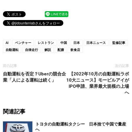
AI
ベンチャー
レストラン
中国
日本
日本ニュース
監修記事
自動運転
自律走行
解説
配膳
飲食店
前の記事
次の記事
自動運転を否定？Uberの競合企
【2022年10月の自動運転ラボ
業「人による運転は続く」
10大ニュース】モービルアイが
IPO申請、業界最大規模の上場
へ
関連記事
トヨタの自動運転タクシー 日本捨て中国で量産
へ