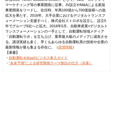
マーケティング等の事業開発に従事。JV設立やM&Aによる新規
事業開発をリードし、在任時、年商100億から700億規模への急
拡大を果たす。2016年、大手企業におけるデジタルトランスフ
ォーメーション支援すべく、株式会社ストロボを設立し、設立5
年でグループ6社へと拡大。2018年5月、自動車産業×デジタルト
ランスフォーメーションの一手として、自動運転領域メディア
「自動運転ラボ」を立ち上げ、業界最大級のメディアに成長させ
る。講演実績も多く、早くもあらゆる自動運転系の技術や企業の
最新情報が最も集まる存在に。（
登壇情報
）
【著書】
・
自動運転＆MaaSビジネス参入ガイド
・
“未来予測”による研究開発テーマ創出の仕方（共著）