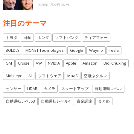
2026年1月22日 06:39
注目のテーマ
トヨタ
日産
ホンダ
ソフトバンク
ティアフォー
BOLDLY
MONET Technologies
Google
Waymo
Tesla
GM
Cruise
VW
NVIDIA
Apple
Amazon
Didi Chuxing
Mobileye
AI
ソフトウェア
MaaS
空飛ぶクルマ
センサー
LiDAR
カメラ
スタートアップ
自動運転レベル
自動運転レベル3
自動運転レベル4
資金調達
まとめ