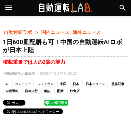
自動運転ラボ ＞
国内ニュース
海外ニュース
1日600皿配膳も可！中国の自動運転AIロボ
が日本上陸
積載重量では人の2倍の能力
自動運転ラボ編集部
-
2022年10月27日 05:22
AI
ベンチャー
レストラン
中国
日本
日本ニュース
監修記事
自動運転
自律走行
解説
配膳
飲食店