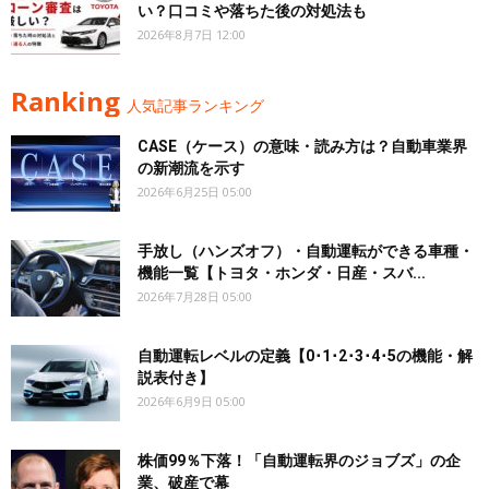
い？口コミや落ちた後の対処法も
2026年8月7日 12:00
Ranking
人気記事ランキング
CASE（ケース）の意味・読み方は？自動車業界
の新潮流を示す
2026年6月25日 05:00
手放し（ハンズオフ）・自動運転ができる車種・
機能一覧【トヨタ・ホンダ・日産・スバ...
2026年7月28日 05:00
自動運転レベルの定義【0･1･2･3･4･5の機能・解
説表付き】
2026年6月9日 05:00
株価99％下落！「自動運転界のジョブズ」の企
業、破産で幕