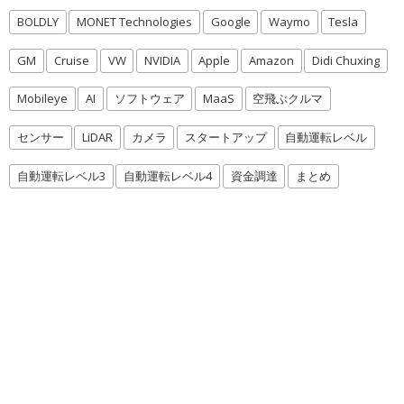
BOLDLY
MONET Technologies
Google
Waymo
Tesla
GM
Cruise
VW
NVIDIA
Apple
Amazon
Didi Chuxing
Mobileye
AI
ソフトウェア
MaaS
空飛ぶクルマ
センサー
LiDAR
カメラ
スタートアップ
自動運転レベル
自動運転レベル3
自動運転レベル4
資金調達
まとめ