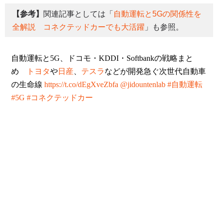
【参考】
関連記事としては「
自動運転と5Gの関係性を
全解説 コネクテッドカーでも大活躍
」も参照。
自動運転と5G、ドコモ・KDDI・Softbankの戦略まと
め
トヨタ
や
日産
、
テスラ
などが開発急ぐ次世代自動車
の生命線
https://t.co/dEgXveZbfa
@jidountenlab
#自動運転
#5G
#コネクテッドカー