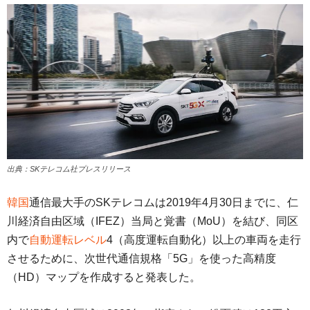
出典：SKテレコム社プレスリリース
韓国
通信最大手のSKテレコムは2019年4月30日までに、仁
川経済自由区域（IFEZ）当局と覚書（MoU）を結び、同区
内で
自動運転レベル
4（高度運転自動化）以上の車両を走行
させるために、次世代通信規格「5G」を使った高精度
（HD）マップを作成すると発表した。