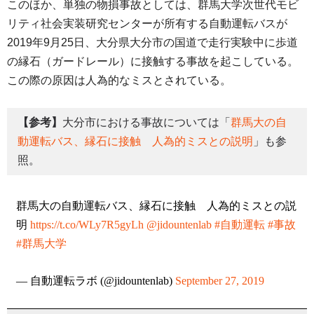
このほか、単独の物損事故としては、群馬大学次世代モビ
リティ社会実装研究センターが所有する自動運転バスが
2019年9月25日、大分県大分市の国道で走行実験中に歩道
の縁石（ガードレール）に接触する事故を起こしている。
この際の原因は人為的なミスとされている。
【参考】
大分市における事故については「
群馬大の自
動運転バス、縁石に接触 人為的ミスとの説明
」も参
照。
群馬大の自動運転バス、縁石に接触 人為的ミスとの説
明
https://t.co/WLy7R5gyLh
@jidountenlab
#自動運転
#事故
#群馬大学
— 自動運転ラボ (@jidountenlab)
September 27, 2019