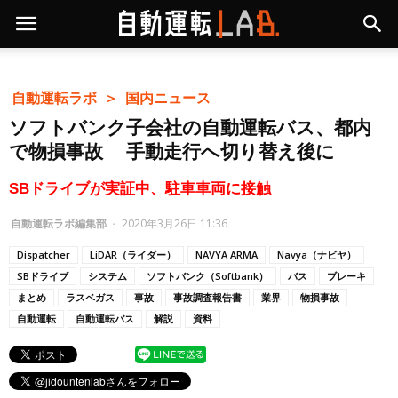
自動運転ラボ ＞
国内ニュース
ソフトバンク子会社の自動運転バス、都内
で物損事故 手動走行へ切り替え後に
SBドライブが実証中、駐車車両に接触
自動運転ラボ編集部
-
2020年3月26日 11:36
Dispatcher
LiDAR（ライダー）
NAVYA ARMA
Navya（ナビヤ）
SBドライブ
システム
ソフトバンク（Softbank）
バス
ブレーキ
まとめ
ラスベガス
事故
事故調査報告書
業界
物損事故
自動運転
自動運転バス
解説
資料