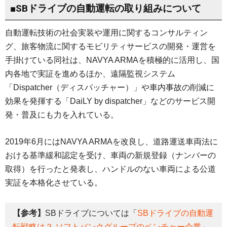
■SBドライブの自動運転の取り組みについて
自動運転技術の社会実装や運用に関するコンサルティン
グ、旅客物流に関するモビリティサービスの開発・運営を
手掛けている同社は、NAVYA ARMAを積極的に活用し、国
内各地で実証を進めるほか、遠隔監視システム
「Dispatcher（ディスパッチャー）」や車内事故の削減に
効果を発揮する「DaiLY by dispatcher」などのサービス開
発・普及にも力を入れている。
2019年6月にはNAVYA ARMAを改良し、道路運送車両法に
おける基準緩和認定を受け、車両の新規登録（ナンバーの
取得）を行ったと発表し、ハンドルのない車両による公道
実証を本格化させている。
【参考】
SBドライブについては「
SBドライブの自動運
転戦略は？ ソフトバンクグループのベンチャー企業
」