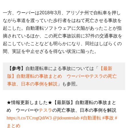
一方、ウーバーは2018年3月、アリゾナ州で自転車を押し
ながら車道を渡っていた歩行者をはねて死亡させる事故を
起こした。自動運転ソフトウェアに欠陥があったことが指
摘されているほか、この死亡事故以前に37件の交通事故を
起こしていたことなども明らかになり、同社はしばらくの
間、実証を中止せざるを得ない状況に陥った。
【参考】
自動運転車による事故については「
【最新
版】自動運転の事故まとめ ウーバーやテスラの死亡
事故、日本の事例を解説
」も参照。
★情報更新しました★【最新版】自動運転の事故まと
め ウーバーや
テスラ
の死亡事故、日本の事例を解説
https://t.co/TCrogQdiW3
@jidountenlab
#自動運転
#事故
#
まとめ