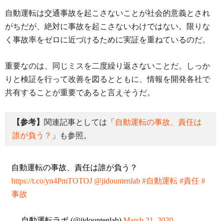
自動運転は交通事故を起こさないことが社会的意義とされ
がちだが、絶対に事故を起こさないわけではない。限りな
く事故率をゼロに近づけるために実証を重ねているのだ。
重要なのは、同じミスを二度繰り返さないことだ。しっか
りと検証を行って改善を図るとともに、情報を開発各社で
共有することが重要であると言えそうだ。
【参考】
関連記事としては「
自動運転の事故、責任は
誰が負う？
」も参照。
自動運転の事故、責任は誰が負う？
https://t.co/yn4PmTOTOJ
@jidountenlab
#自動運転
#責任
#
事故
— 自動運転ラボ (@jidountenlab)
March 21, 2020