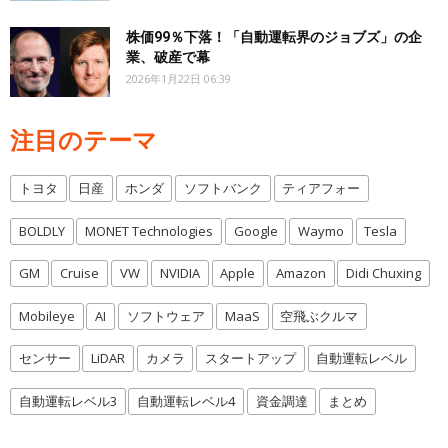
株価99％下落！「自動運転界のジョブズ」の企
業、破産で幕
2026年1月22日 06:39
注目のテーマ
トヨタ
日産
ホンダ
ソフトバンク
ティアフォー
BOLDLY
MONET Technologies
Google
Waymo
Tesla
GM
Cruise
VW
NVIDIA
Apple
Amazon
Didi Chuxing
Mobileye
AI
ソフトウェア
MaaS
空飛ぶクルマ
センサー
LiDAR
カメラ
スタートアップ
自動運転レベル
自動運転レベル3
自動運転レベル4
資金調達
まとめ