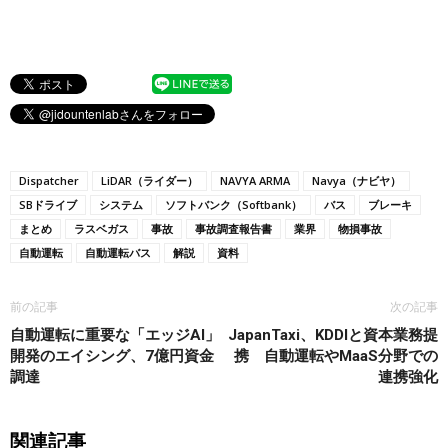
Dispatcher
LiDAR（ライダー）
NAVYA ARMA
Navya（ナビヤ）
SBドライブ
システム
ソフトバンク（Softbank）
バス
ブレーキ
まとめ
ラスベガス
事故
事故調査報告書
業界
物損事故
自動運転
自動運転バス
解説
資料
前の記事
次の記事
自動運転に重要な「エッジAI」
JapanTaxi、KDDIと資本業務提
開発のエイシング、7億円資金
携 自動運転やMaaS分野での
調達
連携強化
関連記事