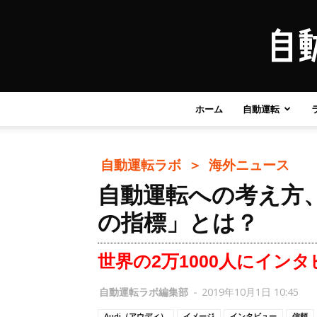
ホーム
自動運転
自動運転ラボ ＞
海外ニュース
自動運転への考え方、
の指標」とは？
世界の2万1000人にイン
自動運転ラボ編集部
-
2019年10月1日 10:45
Audi（アウディ）
イメージ
インタビュー
信頼