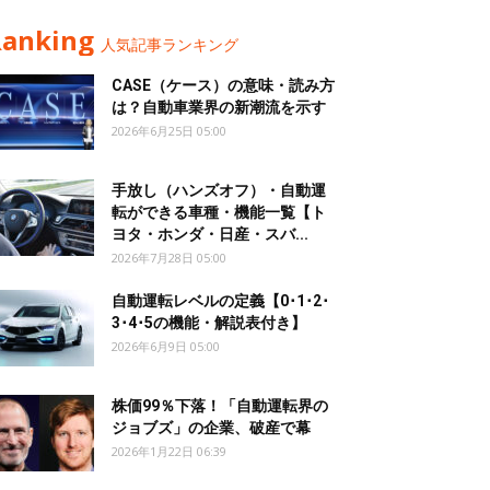
Ranking
人気記事ランキング
CASE（ケース）の意味・読み方
は？自動車業界の新潮流を示す
2026年6月25日 05:00
手放し（ハンズオフ）・自動運
転ができる車種・機能一覧【ト
ヨタ・ホンダ・日産・スバ...
2026年7月28日 05:00
自動運転レベルの定義【0･1･2･
3･4･5の機能・解説表付き】
2026年6月9日 05:00
株価99％下落！「自動運転界の
ジョブズ」の企業、破産で幕
2026年1月22日 06:39