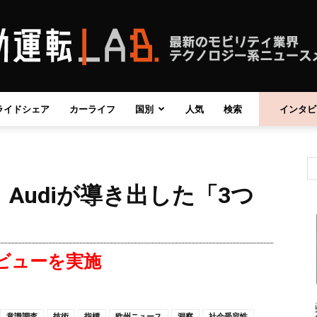
ライドシェア
カーライフ
国別
人気
検索
インタビ
自
Audiが導き出した「3つ
動
タビューを実施
運
意識調査
技術
指標
欧州ニュース
洞察
社会受容性