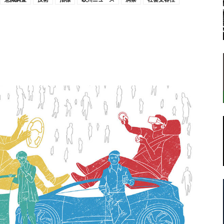
転
ラ
ボ