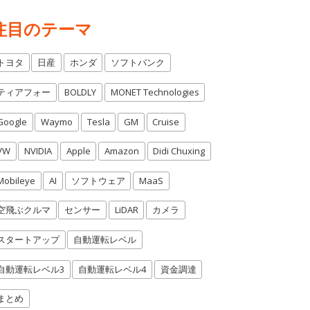
注目のテーマ
トヨタ
日産
ホンダ
ソフトバンク
ティアフォー
BOLDLY
MONET Technologies
Google
Waymo
Tesla
GM
Cruise
VW
NVIDIA
Apple
Amazon
Didi Chuxing
Mobileye
AI
ソフトウェア
MaaS
空飛ぶクルマ
センサー
LiDAR
カメラ
スタートアップ
自動運転レベル
自動運転レベル3
自動運転レベル4
資金調達
まとめ