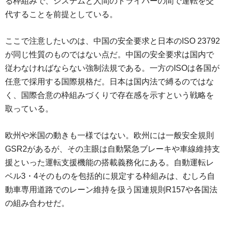
る枠組みで、システムと人間のドライバーの間で運転を交
代することを前提としている。
ここで注意したいのは、中国の安全要求と日本のISO 23792
が同じ性質のものではない点だ。中国の安全要求は国内で
従わなければならない強制法規である。一方のISOは各国が
任意で採用する国際規格だ。日本は国内法で縛るのではな
く、国際合意の枠組みづくりで存在感を示すという戦略を
取っている。
欧州や米国の動きも一様ではない。欧州には一般安全規則
GSR2があるが、その主眼は自動緊急ブレーキや車線維持支
援といった運転支援機能の搭載義務化にある。自動運転レ
ベル3・4そのものを包括的に規定する枠組みは、むしろ自
動車専用道路でのレーン維持を扱う国連規則R157や各国法
の組み合わせだ。