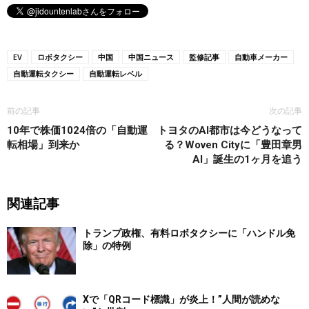
EV
ロボタクシー
中国
中国ニュース
監修記事
自動車メーカー
自動運転タクシー
自動運転レベル
前の記事
次の記事
10年で株価1024倍の「自動運
トヨタのAI都市は今どうなって
転相場」到来か
る？Woven Cityに「豊田章男
AI」誕生の1ヶ月を追う
関連記事
トランプ政権、有料ロボタクシーに「ハンドル免
除」の特例
Xで「QRコード標識」が炎上！”人間が読めな