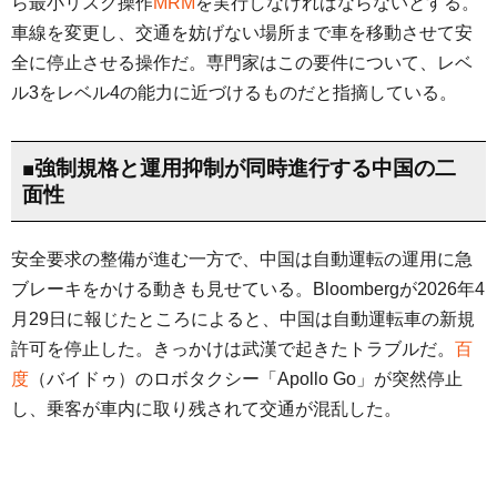
ら最小リスク操作
MRM
を実行しなければならないとする。
車線を変更し、交通を妨げない場所まで車を移動させて安
全に停止させる操作だ。専門家はこの要件について、レベ
ル3をレベル4の能力に近づけるものだと指摘している。
■強制規格と運用抑制が同時進行する中国の二
面性
安全要求の整備が進む一方で、中国は自動運転の運用に急
ブレーキをかける動きも見せている。Bloombergが2026年4
月29日に報じたところによると、中国は自動運転車の新規
許可を停止した。きっかけは武漢で起きたトラブルだ。
百
度
（バイドゥ）のロボタクシー「Apollo Go」が突然停止
し、乗客が車内に取り残されて交通が混乱した。