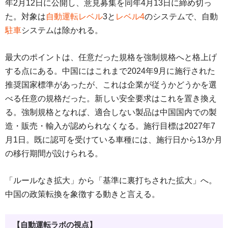
年2月12日に公開し、意見募集を同年4月13日に締め切っ
た。対象は
自動運転レベル
3と
レベル4
のシステムで、自動
駐車
システムは除かれる。
最大のポイントは、任意だった規格を強制規格へと格上げ
する点にある。中国にはこれまで2024年9月に施行された
推奨国家標準があったが、これは企業が従うかどうかを選
べる任意の規格だった。新しい安全要求はこれを置き換え
る。強制規格となれば、適合しない製品は中国国内での製
造・販売・輸入が認められなくなる。施行目標は2027年7
月1日。既に認可を受けている車種には、施行日から13か月
の移行期間が設けられる。
「ルールなき拡大」から「基準に裏打ちされた拡大」へ。
中国の政策転換を象徴する動きと言える。
【自動運転ラボの視点】