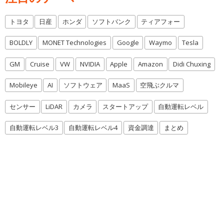
トヨタ
日産
ホンダ
ソフトバンク
ティアフォー
BOLDLY
MONET Technologies
Google
Waymo
Tesla
GM
Cruise
VW
NVIDIA
Apple
Amazon
Didi Chuxing
Mobileye
AI
ソフトウェア
MaaS
空飛ぶクルマ
センサー
LiDAR
カメラ
スタートアップ
自動運転レベル
自動運転レベル3
自動運転レベル4
資金調達
まとめ