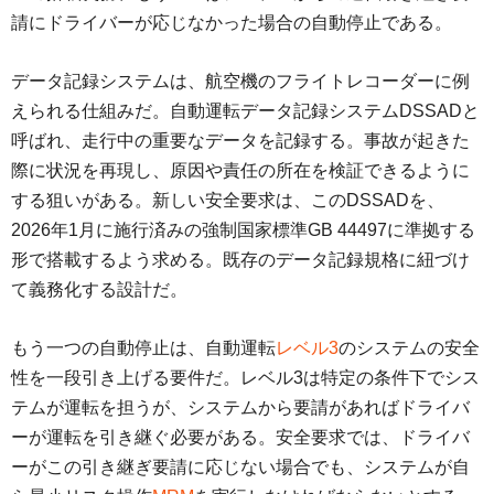
請にドライバーが応じなかった場合の自動停止である。
データ記録システムは、航空機のフライトレコーダーに例
えられる仕組みだ。自動運転データ記録システムDSSADと
呼ばれ、走行中の重要なデータを記録する。事故が起きた
際に状況を再現し、原因や責任の所在を検証できるように
する狙いがある。新しい安全要求は、このDSSADを、
2026年1月に施行済みの強制国家標準GB 44497に準拠する
形で搭載するよう求める。既存のデータ記録規格に紐づけ
て義務化する設計だ。
もう一つの自動停止は、自動運転
レベル3
のシステムの安全
性を一段引き上げる要件だ。レベル3は特定の条件下でシス
テムが運転を担うが、システムから要請があればドライバ
ーが運転を引き継ぐ必要がある。安全要求では、ドライバ
ーがこの引き継ぎ要請に応じない場合でも、システムが自