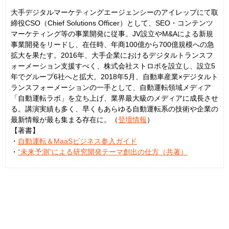
大手デジタルマーケティングエージェンシーのアイレップにて取
締役CSO（Chief Solutions Officer）として、SEO・コンテンツ
マーケティング等の事業開発に従事。JV設立やM&Aによる新規
事業開発をリードし、在任時、年商100億から700億規模への急
拡大を果たす。2016年、大手企業におけるデジタルトランスフ
ォーメーション支援すべく、株式会社ストロボを設立し、設立5
年でグループ6社へと拡大。2018年5月、自動車産業×デジタルト
ランスフォーメーションの一手として、自動運転領域メディア
「自動運転ラボ」を立ち上げ、業界最大級のメディアに成長させ
る。講演実績も多く、早くもあらゆる自動運転系の技術や企業の
最新情報が最も集まる存在に。（
登壇情報
）
【著書】
・
自動運転＆MaaSビジネス参入ガイド
・
“未来予測”による研究開発テーマ創出の仕方（共著）