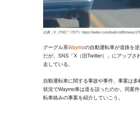
出典：X（THO
?
S??）https://twitter.com/budrcn88/status/
グーグル系
Waymo
の自動運転車が道路を逆
だが、SNS「X（旧Twitter）」にアッ
走している。
自動運転車に関する事故や事件、事案は多
状況でWaymo車は道を誤ったのか。同案
転車絡みの事案を紹介していこう。