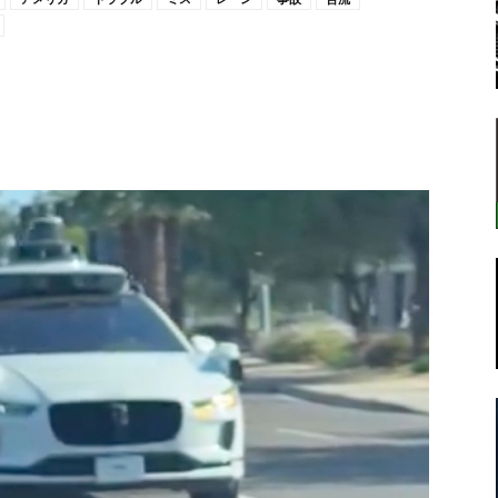
転
ラ
ボ