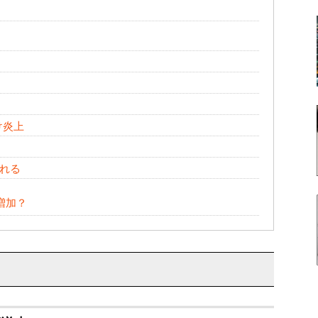
け炎上
れる
増加？