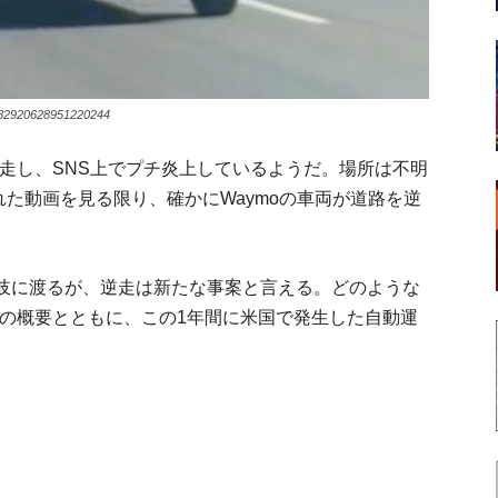
1782920628951220244
走し、SNS上でプチ炎上しているようだ。場所は不明
プされた動画を見る限り、確かにWaymoの車両が道路を逆
岐に渡るが、逆走は新たな事案と言える。どのような
件の概要とともに、この1年間に米国で発生した自動運