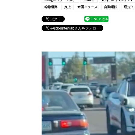
幹線道路
炎上
米国ニュース
自動運転
逆走.X