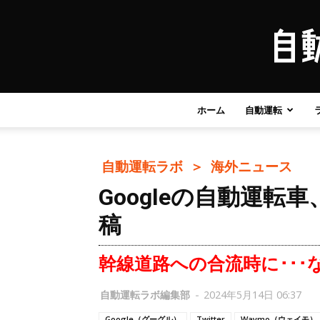
ホーム
自動運転
自動運転ラボ ＞
海外ニュース
Googleの自動運転
稿
幹線道路への合流時に･･･
自動運転ラボ編集部
-
2024年5月14日 06:37
Google（グーグル）
Twitter
Waymo（ウェイモ）