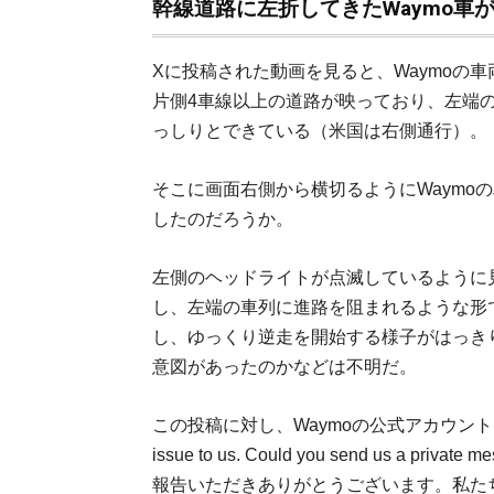
幹線道路に左折してきたWaymo車
Xに投稿された動画を見ると、Waymoの
片側4車線以上の道路が映っており、左端
っしりとできている（米国は右側通行）。
そこに画面右側から横切るようにWaymo
したのだろうか。
左側のヘッドライトが点滅しているように
し、左端の車列に進路を阻まれるような形
し、ゆっくり逆走を開始する様子がはっき
意図があったのかなどは不明だ。
この投稿に対し、Waymoの公式アカウントも反応した。
issue to us. Could you send us a private 
報告いただきありがとうございます。私た