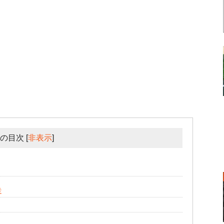
の目次
[
非表示
]
走