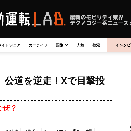
ライドシェア
カーライフ
国別
人気
検索
インタビ
自
車、公道を逆走！Xで目撃投
動
なぜ？
運
アメリカ
トラブル
ミス
レーン
事故
合流