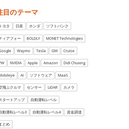
注目のテーマ
トヨタ
日産
ホンダ
ソフトバンク
ティアフォー
BOLDLY
MONET Technologies
Google
Waymo
Tesla
GM
Cruise
VW
NVIDIA
Apple
Amazon
Didi Chuxing
Mobileye
AI
ソフトウェア
MaaS
空飛ぶクルマ
センサー
LiDAR
カメラ
スタートアップ
自動運転レベル
自動運転レベル3
自動運転レベル4
資金調達
まとめ