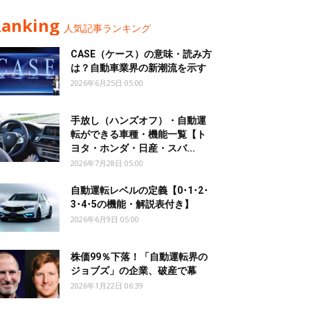
Ranking
人気記事ランキング
CASE（ケース）の意味・読み方
は？自動車業界の新潮流を示す
2026年6月25日 05:00
手放し（ハンズオフ）・自動運
転ができる車種・機能一覧【ト
ヨタ・ホンダ・日産・スバ...
2026年7月28日 05:00
自動運転レベルの定義【0･1･2･
3･4･5の機能・解説表付き】
2026年6月9日 05:00
株価99％下落！「自動運転界の
ジョブズ」の企業、破産で幕
2026年1月22日 06:39