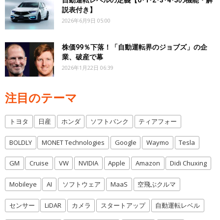
自動運転レベルの定義【0･1･2･3･4･5の機能・解
説表付き】
2026年6月9日 05:00
株価99％下落！「自動運転界のジョブズ」の企
業、破産で幕
2026年1月22日 06:39
注目のテーマ
トヨタ
日産
ホンダ
ソフトバンク
ティアフォー
BOLDLY
MONET Technologies
Google
Waymo
Tesla
GM
Cruise
VW
NVIDIA
Apple
Amazon
Didi Chuxing
Mobileye
AI
ソフトウェア
MaaS
空飛ぶクルマ
センサー
LiDAR
カメラ
スタートアップ
自動運転レベル