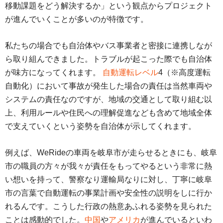
移動課題をどう解決するか」という観点からプロジェクト
が進んでいくことが多いのが特徴です。
私たちの場合でも自治体やバス事業者と密接に連携しなが
ら取り組んできました。トラブルが起こった際でも自治体
が味方になってくれます。
自動運転レベル
4（※高度運転
自動化）において事故が発生した場合の責任は当然車両や
システムの責任なのですが、地域の交通として取り組む以
上、利用ルールや住民への理解促進なども含めて地域全体
で支えていくという姿勢を自治体が示してくれます。
例えば、WeRideの車両を岐阜市が走らせるときにも、岐阜
市の職員の方々が我々が責任をもってやるという非常に熱
い想いを持って、警察なり運輸局なりに対し、丁寧に岐阜
市の言葉で自動運転の事業計画や安全性の説明をしに行か
れるんです。こうした行政の熱意あふれる姿勢を見られた
ことは感動的でした。
中国
や
アメリカ
が進んでいるといわ