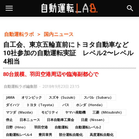
自動運転ラボ ＞
国内ニュース
自工会、東京五輪直前にトヨタ自動車など
10社参加の自動運転実証 レベル2〜レベル
4相当
80台規模、羽田空港周辺や臨海副都心で
自動運転ラボ編集部
-
2018年9月23日 23:15
JAMA
オリンピック
スズキ（Suzuki）
スバル（Subaru）
ダイハツ
トヨタ（Toyota）
バス
ホンダ（Honda）
マツダ（Mazda）
モビリティ
ヤマハ発動機
三菱（Mitsubishi）
停止
日本ニュース
日本自動車工業会
日産（Nissan）
日野（Hino）
羽田空港
自動運転
自動運転レベル2
自動運転レベル4
豊田章男
部分運転自動化
高度運転自動化