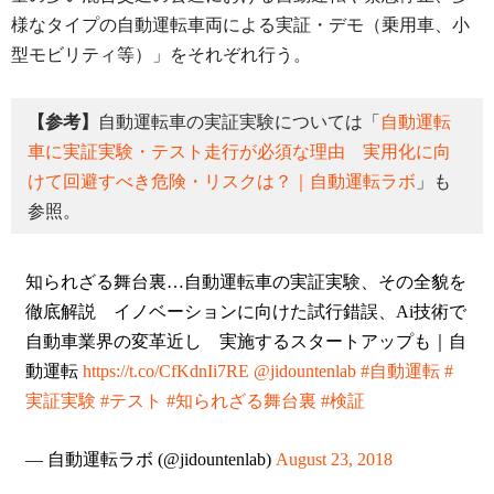
様なタイプの自動運転車両による実証・デモ（乗用車、小
型モビリティ等）」をそれぞれ行う。
【参考】
自動運転車の実証実験については「
自動運転
車に実証実験・テスト走行が必須な理由 実用化に向
けて回避すべき危険・リスクは？｜自動運転ラボ
」も
参照。
知られざる舞台裏…自動運転車の実証実験、その全貌を
徹底解説 イノベーションに向けた試行錯誤、Ai技術で
自動車業界の変革近し 実施するスタートアップも｜自
動運転
https://t.co/CfKdnIi7RE
@jidountenlab
#自動運転
#
実証実験
#テスト
#知られざる舞台裏
#検証
— 自動運転ラボ (@jidountenlab)
August 23, 2018