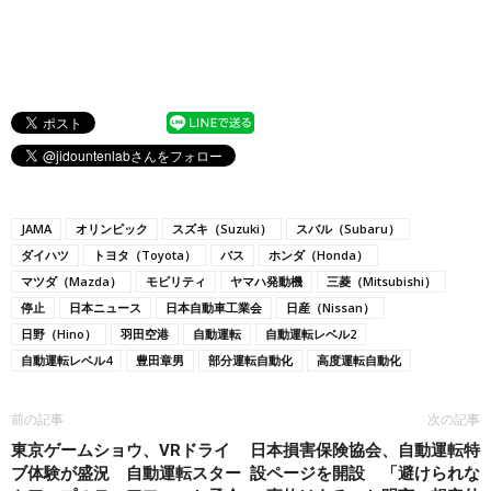
JAMA
オリンピック
スズキ（Suzuki）
スバル（Subaru）
ダイハツ
トヨタ（Toyota）
バス
ホンダ（Honda）
マツダ（Mazda）
モビリティ
ヤマハ発動機
三菱（Mitsubishi）
停止
日本ニュース
日本自動車工業会
日産（Nissan）
日野（Hino）
羽田空港
自動運転
自動運転レベル2
自動運転レベル4
豊田章男
部分運転自動化
高度運転自動化
前の記事
次の記事
東京ゲームショウ、VRドライ
日本損害保険協会、自動運転特
ブ体験が盛況 自動運転スター
設ページを開設 「避けられな