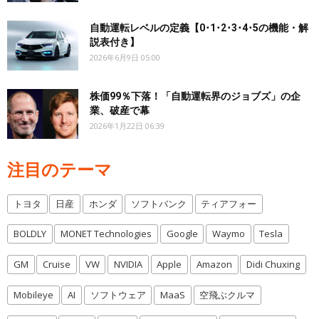
自動運転レベルの定義【0･1･2･3･4･5の機能・解
説表付き】
2026年6月9日 05:00
株価99％下落！「自動運転界のジョブズ」の企
業、破産で幕
2026年1月22日 06:39
注目のテーマ
トヨタ
日産
ホンダ
ソフトバンク
ティアフォー
BOLDLY
MONET Technologies
Google
Waymo
Tesla
GM
Cruise
VW
NVIDIA
Apple
Amazon
Didi Chuxing
Mobileye
AI
ソフトウェア
MaaS
空飛ぶクルマ