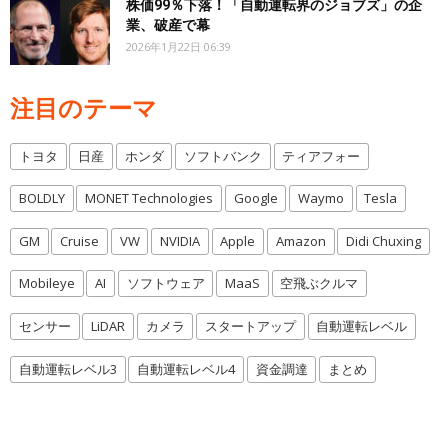
株価99％下落！「自動運転界のジョブズ」の企
業、破産で幕
2026年1月22日 06:39
注目のテーマ
トヨタ
日産
ホンダ
ソフトバンク
ティアフォー
BOLDLY
MONET Technologies
Google
Waymo
Tesla
GM
Cruise
VW
NVIDIA
Apple
Amazon
Didi Chuxing
Mobileye
AI
ソフトウェア
MaaS
空飛ぶクルマ
センサー
LiDAR
カメラ
スタートアップ
自動運転レベル
自動運転レベル3
自動運転レベル4
資金調達
まとめ