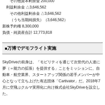
・
・
その他資本剰余金 200,000
・
利益剰余金 △3,646,562
・
・
その他利益剰余金 △3,646,562
・
・
（うち当期純損失）（3,646,562）
新株予約権 8,300,000
負債・純資産合計 12,773,818
■万博でデモフライト実施
SkyDriveの前身は、「モビリティを通じて次世代の人達に
夢（＝能力の拡張）を提供する」ことをミッションに、自
動車・航空業界、スタートアップ関係の若手メンバーが中
心となって立ち上げた有志団体「Cartivator」だ。2018年7
月に空飛ぶクルマ実用化に向け株式会社SkyDriveを設立し
た。