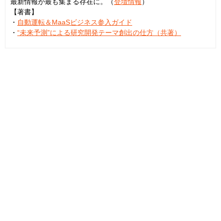
最新情報が最も集まる存在に。（
登壇情報
）
【著書】
・
自動運転＆MaaSビジネス参入ガイド
・
“未来予測”による研究開発テーマ創出の仕方（共著）