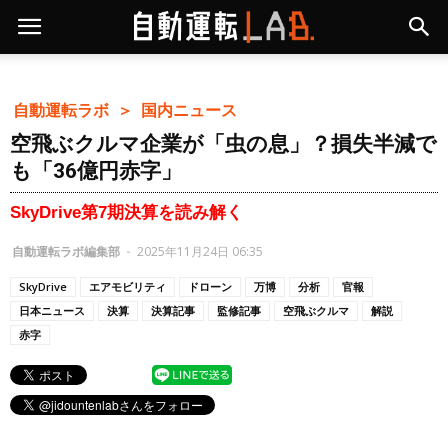
自動運転ラボ ＞
国内ニュース
空飛ぶクルマ企業が「虫の息」？損失半減で
も「36億円赤字」
SkyDrive第7期決算を読み解く
自動運転ラボ編集部
-
2025年11月24日 06:35
SkyDrive
エアモビリティ
ドローン
万博
分析
官報
日本ニュース
決算
決算記事
監修記事
空飛ぶクルマ
解説
赤字