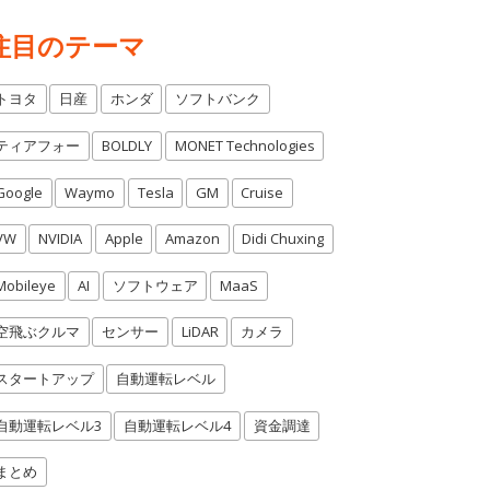
注目のテーマ
トヨタ
日産
ホンダ
ソフトバンク
ティアフォー
BOLDLY
MONET Technologies
Google
Waymo
Tesla
GM
Cruise
VW
NVIDIA
Apple
Amazon
Didi Chuxing
Mobileye
AI
ソフトウェア
MaaS
空飛ぶクルマ
センサー
LiDAR
カメラ
スタートアップ
自動運転レベル
自動運転レベル3
自動運転レベル4
資金調達
まとめ