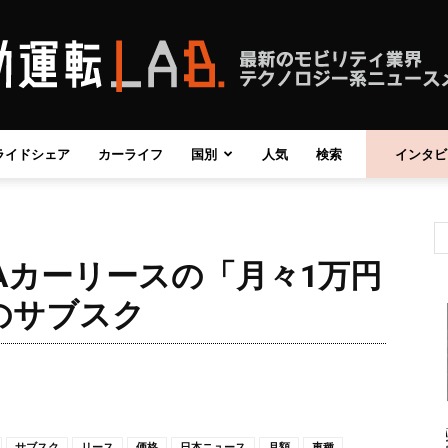
ライドシェア
カーライフ
国別
人気
検索
インタビ
自
OTAカーリースの「月々1万円
動
のサブスク
運
サブスク
リース
価格
日本ニュース
月額
車種