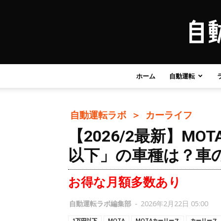
ホーム
自動運転
自動運転ラボ ＞
カーライフ
【2026/2最新】M
以下」の車種は？車
お得な月額多数あり
自動運転ラボ編集部
-
2026年2月22日 05:00
1万円以下
MOTA
MOTAカーリース
カーリース