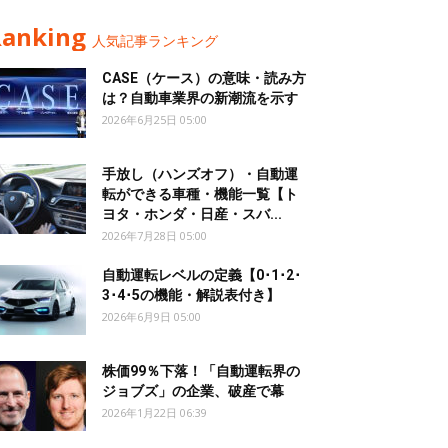
Ranking
人気記事ランキング
CASE（ケース）の意味・読み方
は？自動車業界の新潮流を示す
2026年6月25日 05:00
手放し（ハンズオフ）・自動運
転ができる車種・機能一覧【ト
ヨタ・ホンダ・日産・スバ...
2026年7月28日 05:00
自動運転レベルの定義【0･1･2･
3･4･5の機能・解説表付き】
2026年6月9日 05:00
株価99％下落！「自動運転界の
ジョブズ」の企業、破産で幕
2026年1月22日 06:39