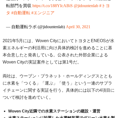
転部門を買収
https://t.co/188YIcABiS
@jidountenlab
#トヨ
タ
#自動運転
#エンジニア
— 自動運転ラボ (@jidountenlab)
April 30, 2021
2021年5月には、Woven CityにおいてトヨタとENEOSが水
素エネルギーの利活用に向け具体的検討を進めることに基
本合意したと発表している。公表された外部企業による
Woven Cityの実証案件としては第1号だ。
両社は、ウーブン・プラネット・ホールディングスととも
に水素を「つくる」「運ぶ」「使う」という一連のサプラ
イチェーンに関する実証を行う。具体的には以下の4項目に
ついて検討を進めていく。
Woven City近隣での水素ステーションの建設・運営
水素ステーションに設置した水電解装置でグリーン水素を製