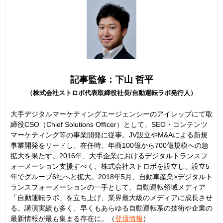
記事監修：下山 哲平
（株式会社ストロボ代表取締役社長/自動運転ラボ発行人）
大手デジタルマーケティングエージェンシーのアイレップにて取
締役CSO（Chief Solutions Officer）として、SEO・コンテンツ
マーケティング等の事業開発に従事。JV設立やM&Aによる新規
事業開発をリードし、在任時、年商100億から700億規模への急
拡大を果たす。2016年、大手企業におけるデジタルトランスフ
ォーメーション支援すべく、株式会社ストロボを設立し、設立5
年でグループ6社へと拡大。2018年5月、自動車産業×デジタルト
ランスフォーメーションの一手として、自動運転領域メディア
「自動運転ラボ」を立ち上げ、業界最大級のメディアに成長させ
る。講演実績も多く、早くもあらゆる自動運転系の技術や企業の
最新情報が最も集まる存在に。（
登壇情報
）