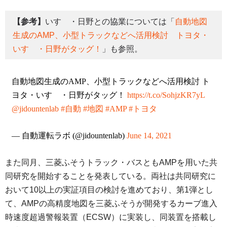
【参考】
いすゞ・日野との協業については「
自動地図
生成のAMP、小型トラックなどへ活用検討 トヨタ・
いすゞ・日野がタッグ！
」も参照。
自動地図生成のAMP、小型トラックなどへ活用検討 ト
ヨタ・いすゞ・日野がタッグ！
https://t.co/SohjzKR7yL
@jidountenlab
#自動
#地図
#AMP
#トヨタ
— 自動運転ラボ (@jidountenlab)
June 14, 2021
また同月、三菱ふそうトラック・バスともAMPを用いた共
同研究を開始することを発表している。両社は共同研究に
おいて10以上の実証項目の検討を進めており、第1弾とし
て、AMPの高精度地図を三菱ふそうが開発するカーブ進入
時速度超過警報装置（ECSW）に実装し、同装置を搭載し