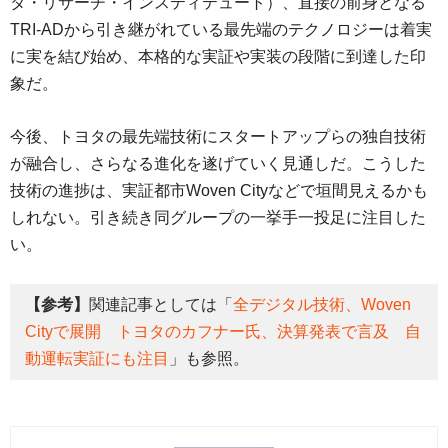
タ・リサーチ・インスティテュート）、直接の前身となる
TRI-ADから引き継がれている最先端のテクノロジーは着実
に実を結び始め、本格的な実証や実装の段階に到達した印
象だ。
今後、トヨタの最先端技術にスタートアップらの独自技術
が融合し、さらなる進化を遂げていく見通しだ。こうした
技術の進捗は、実証都市Woven Cityなどで垣間見えるかも
しれない。引き続き同グループの一挙手一投足に注目した
い。
【参考】
関連記事としては「
全デジタル技術、Woven
Cityで展開 トヨタのカフナー氏、決算発表で言及 自
動運転実証にも注目
」も参照。