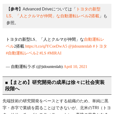
【参考】
Advanced Driveについては「
トヨタの新型
LS、「人とクルマが仲間」な自動運転レベル2搭載
」も
参照。
トヨタの新型LS、「人とクルマが仲間」な
自動運転レ
ベル
2搭載
https://t.co/qJYCoeDwA5
@jidountenlab
#トヨタ
#自動運転レベル2
#LS
#MIRAI
— 自動運転ラボ (@jidountenlab)
April 10, 2021
■【まとめ】研究開発の成果は徐々に社会実装
段階へ
先端技術の研究開発をベースとする組織のため、単純に黒
字・赤字で業績を図ることはできないが、北米のTRI（トヨ