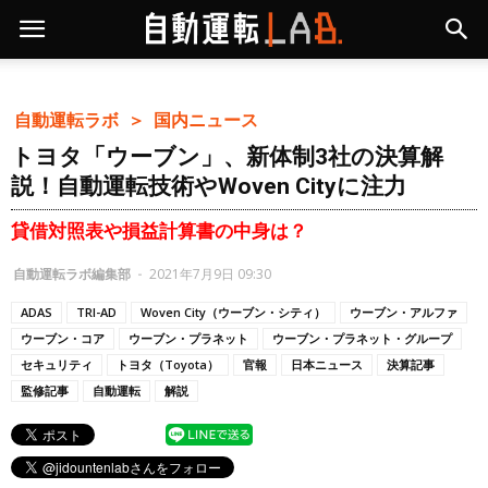
自動運転ラボ ＞
国内ニュース
トヨタ「ウーブン」、新体制3社の決算解
説！自動運転技術やWoven Cityに注力
貸借対照表や損益計算書の中身は？
自動運転ラボ編集部
-
2021年7月9日 09:30
ADAS
TRI-AD
Woven City（ウーブン・シティ）
ウーブン・アルファ
ウーブン・コア
ウーブン・プラネット
ウーブン・プラネット・グループ
セキュリティ
トヨタ（Toyota）
官報
日本ニュース
決算記事
監修記事
自動運転
解説