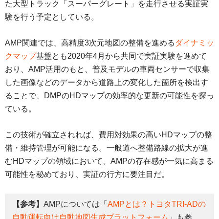
た大型トラック「スーパーグレート」を走行させる実証実
験を行う予定としている。
AMP関連では、高精度3次元地図の整備を進める
ダイナミッ
クマップ
基盤とも2020年4月から共同で実証実験を進めて
おり、AMP活用のもと、普及モデルの車両センサーで収集
した画像などのデータから道路上の変化した箇所を検出す
ることで、DMPのHDマップの効率的な更新の可能性を探っ
ている。
この技術が確立されれば、費用対効果の高いHDマップの整
備・維持管理が可能になる。一般道へ整備路線の拡大が進
むHDマップの領域において、AMPの存在感が一気に高まる
可能性を秘めており、実証の行方に要注目だ。
【参考】
AMPについては「
AMPとは？トヨタTRI-ADの
自動運転向け自動地図生成プラットフォーム
」も参