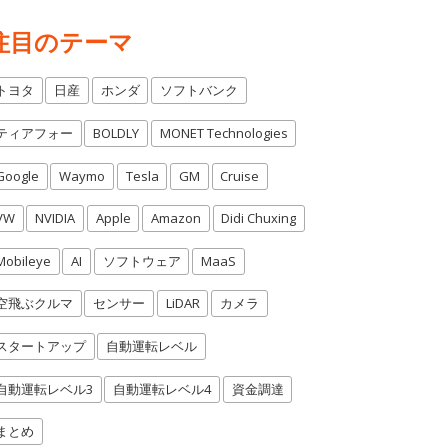
注目のテーマ
トヨタ
日産
ホンダ
ソフトバンク
ティアフォー
BOLDLY
MONET Technologies
Google
Waymo
Tesla
GM
Cruise
VW
NVIDIA
Apple
Amazon
Didi Chuxing
Mobileye
AI
ソフトウェア
MaaS
空飛ぶクルマ
センサー
LiDAR
カメラ
スタートアップ
自動運転レベル
自動運転レベル3
自動運転レベル4
資金調達
まとめ