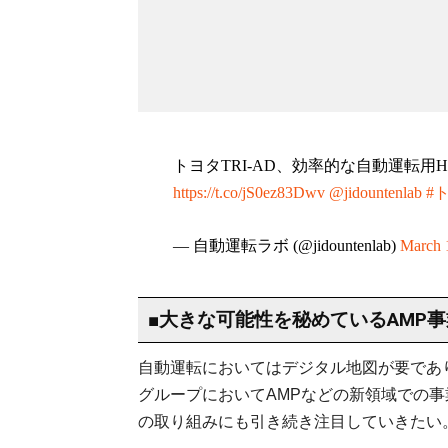
トヨタTRI-AD、効率的な自動運転
https://t.co/jS0ez83Dwv
@jidountenlab
#
— 自動運転ラボ (@jidountenlab)
March 
■大きな可能性を秘めているAMP事
自動運転においてはデジタル地図が要であ
グループにおいてAMPなどの新領域での
の取り組みにも引き続き注目していきたい