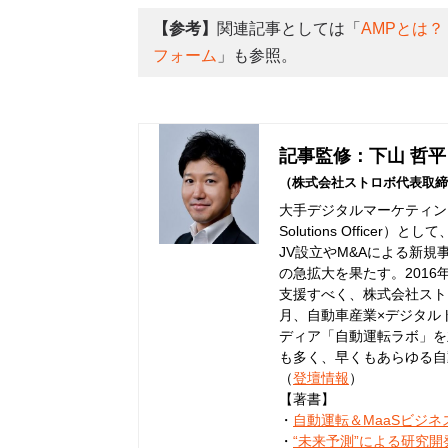
【参考】
関連記事としては「
AMPとは？
フォーム
」も参照。
記事監修：下山 哲平
（株式会社ストロボ代表取締
大手デジタルマーケティング
Solutions Offic
JV設立やM&Aによる新規
の急拡大を果たす。201
支援すべく、株式会社ストロ
月、自動車産業×デジタル
ディア「自動運転ラボ」を
も多く、早くもあらゆる自
（
登壇情報
）
【著書】
・
自動運転＆MaaSビジ
・
“未来予測”による研究