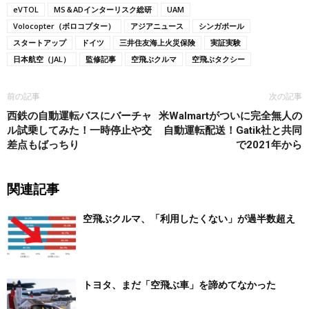
eVTOL
MS＆ADインターリスク総研
UAM
Volocopter（ボロコプター）
アジアニュース
シンガポール
スタートアップ
ドイツ
三井住友海上火災保険
実証実験
日本航空（JAL）
監修記事
空飛ぶクルマ
空飛ぶタクシー
前の記事
次の記事
西鉄の自動運転バスにバーチャ
米Walmartがついに完全無人の
ル試乗してみた！一時停止や交
自動運転配送！Gatik社と共同
差点もばっちり
で2021年から
関連記事
空飛ぶクルマ、「利用したくない」が過半数超え
トヨタ、まだ「空飛ぶ車」を諦めてなかった