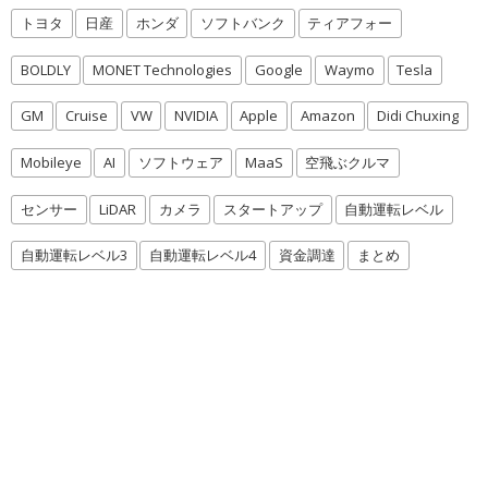
トヨタ
日産
ホンダ
ソフトバンク
ティアフォー
BOLDLY
MONET Technologies
Google
Waymo
Tesla
GM
Cruise
VW
NVIDIA
Apple
Amazon
Didi Chuxing
Mobileye
AI
ソフトウェア
MaaS
空飛ぶクルマ
センサー
LiDAR
カメラ
スタートアップ
自動運転レベル
自動運転レベル3
自動運転レベル4
資金調達
まとめ