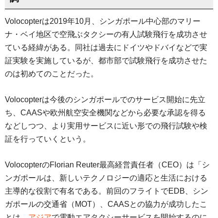
Volocopterは2019年10月、シンガポール中心部のマリー
ナ・ベイ地区で空飛ぶタクシーの有人試験飛行を成功させ
ている経緯がある。同社は過去にドイツやドバイなどで実
証実験を実施しているが、都市部で試験飛行を成功させた
のは初めてのことだった。
Volocopterは今後のシンガポールでのサービス開始に先立
ち、CAASや欧州航空安全機関などから必要な承認を得る
などしつつ、より実用サービスに近い形での飛行試験や検
証を行っていくという。
VolocopterのFlorian Reuter最高経営責任者（CEO）は「シ
ンガポールは、新しいテクノロジーの適応と生活における
主導的な役割で有名である。前回のフライトでEDB、シン
ガポールの交通省（MOT）、CAASとの協力が成功したこ
とは、
アジア
で電動エアタクシーサービスを開始するのに