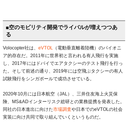
■空のモビリティ開発でライバルが増えつつあ
る
Volocopter社は、
eVTOL
（電動垂直離着陸機）のパイオニ
ア的存在だ。2011年に世界初と言われる有人飛行を実施
し、2017年にはドバイでエアタクシーのテスト飛行を行っ
た。そして前述の通り、2019年には空飛ぶタクシーの有人
試験飛行をシンガポールで成功させている。
2020年10月には日本航空（JAL）、三井住友海上火災保
険、MS&ADインターリスク総研との業務提携を発表した。
同社の日本進出に向けた
市場調査
や日本でのeVTOLの社会
実装に向け共同で取り組んでいくというものだ。