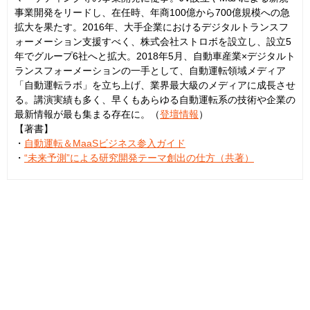
事業開発をリードし、在任時、年商100億から700億規模への急
拡大を果たす。2016年、大手企業におけるデジタルトランスフ
ォーメーション支援すべく、株式会社ストロボを設立し、設立5
年でグループ6社へと拡大。2018年5月、自動車産業×デジタルト
ランスフォーメーションの一手として、自動運転領域メディア
「自動運転ラボ」を立ち上げ、業界最大級のメディアに成長させ
る。講演実績も多く、早くもあらゆる自動運転系の技術や企業の
最新情報が最も集まる存在に。（
登壇情報
）
【著書】
・
自動運転＆MaaSビジネス参入ガイド
・
“未来予測”による研究開発テーマ創出の仕方（共著）