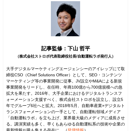
記事監修：下山 哲平
（株式会社ストロボ代表取締役社長/自動運転ラボ発行人）
大手デジタルマーケティングエージェンシーのアイレップにて取
締役CSO（Chief Solutions Officer）として、SEO・コンテンツ
マーケティング等の事業開発に従事。JV設立やM&Aによる新規
事業開発をリードし、在任時、年商100億から700億規模への急
拡大を果たす。2016年、大手企業におけるデジタルトランスフ
ォーメーション支援すべく、株式会社ストロボを設立し、設立5
年でグループ6社へと拡大。2018年5月、自動車産業×デジタルト
ランスフォーメーションの一手として、自動運転領域メディア
「自動運転ラボ」を立ち上げ、業界最大級のメディアに成長させ
る。講演実績も多く、早くもあらゆる自動運転系の技術や企業の
最新情報が最も集まる存在に。（
登壇情報
）