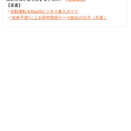
【著書】
・
自動運転＆MaaSビジネス参入ガイド
・
“未来予測”による研究開発テーマ創出の仕方（共著）