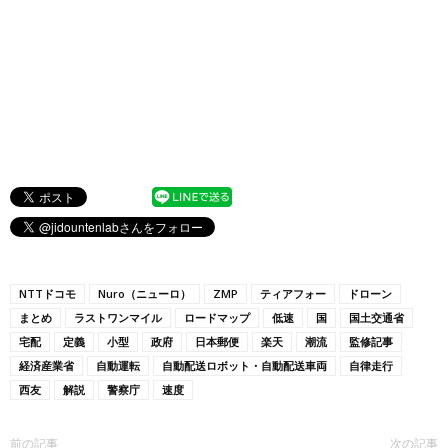
NTTドコモ
Nuro（ニューロ）
ZMP
ティアフォー
ドローン
まとめ
ラストワンマイル
ロードマップ
低速
国
国土交通省
宅配
定義
小型
政府
日本郵便
楽天
潮流
監修記事
経済産業省
自動運転
自動配送ロボット・自動配送車両
自律走行
西友
解説
警察庁
速度
前の記事
次の記事