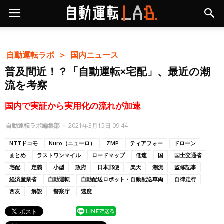
自動運転ラボ ＞
国内ニュース
普及間近！？「自動運転×宅配」、最近の潮
流を考察
国内で実証から実用化の流れが加速
自動運転ラボ編集部
-
2021年3月15日 09:44
NTTドコモ
Nuro（ニューロ）
ZMP
ティアフォー
ドローン
まとめ
ラストワンマイル
ロードマップ
低速
国
国土交通省
宅配
定義
小型
政府
日本郵便
楽天
潮流
監修記事
経済産業省
自動運転
自動配送ロボット・自動配送車両
自律走行
西友
解説
警察庁
速度