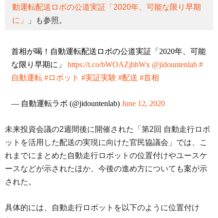
動運転配送ロボの公道実証「2020年、可能な限り早期
に」
」も参照。
首相が喝！自動運転配送ロボの公道実証「2020年、可能
な限り早期に」
https://t.co/bWOAZjhhWx
@jidountenlab
#
自動運転
#ロボット
#実証実験
#配送
#首相
— 自動運転ラボ (@jidountenlab)
June 12, 2020
未来投資会議の2週間後に開催された「第2回 自動走行ロボ
ットを活用した配送の実現に向けた官民協議会」では、こ
れまでにまとめた自動走行ロボットの位置付けやユースケ
ースなどが示されたほか、今後の進め方についても案が示
された。
具体的には、自動走行ロボットを以下のように位置付け