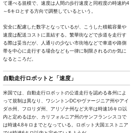
て運べる規模で、速度は人間の歩行速度と同程度の時速約4
～6キロとする方向で調整しているという。
安全に配慮した数字となっているが、こうした積載容量や
速度は配送コストに直結する。繁華街などで歩道を走行す
る際は妥当だが、人通りの少ない市街地などで車道や路側
帯を中心に走行する場合なども一律に制限されるのか気に
なるところだ。
自動走行ロボットと「速度」
米国では、自動走行ロボットの公道走行を認める各州によ
って規制は異なり、ワシントンDCやヴァージニア州やアイ
ダホ州、フロリダ州、アリゾナ州など大半は時速16キロ以
内と定めるほか、カリフォルニア州のサンフランシスコで
は時速4.8キロまでとなっている。ロボット大国エストニア
では時速6キロ以内と定めているようだ。