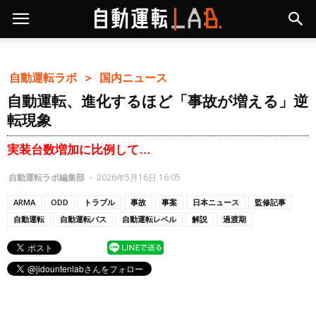
自動運転ラボ ＞
国内ニュース
自動運転、進化するほど「事故が増える」逆
転現象
実装台数増加に比例して…
自動運転ラボ編集部
-
2026年5月16日 16:05
ARMA
ODD
トラブル
事故
事案
日本ニュース
監修記事
自動運転
自動運転バス
自動運転レベル
解説
過渡期