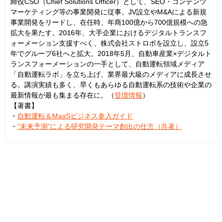
締役CSO（Chief Solutions Officer）として、SEO・コンテンツ
マーケティング等の事業開発に従事。JV設立やM&Aによる新規
事業開発をリードし、在任時、年商100億から700億規模への急
拡大を果たす。2016年、大手企業におけるデジタルトランスフ
ォーメーション支援すべく、株式会社ストロボを設立し、設立5
年でグループ6社へと拡大。2018年5月、自動車産業×デジタルト
ランスフォーメーションの一手として、自動運転領域メディア
「自動運転ラボ」を立ち上げ、業界最大級のメディアに成長させ
る。講演実績も多く、早くもあらゆる自動運転系の技術や企業の
最新情報が最も集まる存在に。（
登壇情報
）
【著書】
・
自動運転＆MaaSビジネス参入ガイド
・
“未来予測”による研究開発テーマ創出の仕方（共著）