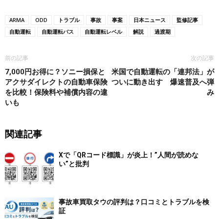
ARMA
ODD
トラブル
事故
事案
日本ニュース
監修記事
自動運転
自動運転バス
自動運転レベル
解説
過渡期
前の記事
次の記事
7,000円お得に？ソニー損保と
米国で自動運転の「連邦法」が
アクサダイレクトの自動車保険
ついに動き出す 爆速普及へ弾
を比較！保険料や補償内容の違
み
いも
関連記事
Xで「QRコード標識」が炎上！”人間が読めな
い”と批判
事故車買取タウの評判は？口コミとトラブルを検
証