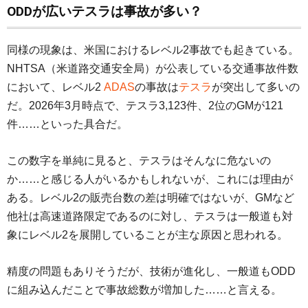
ODDが広いテスラは事故が多い？
同様の現象は、米国におけるレベル2事故でも起きている。
NHTSA（米道路交通安全局）が公表している交通事故件数
において、レベル2
ADAS
の事故は
テスラ
が突出して多いの
だ。2026年3月時点で、テスラ3,123件、2位のGMが121
件……といった具合だ。
この数字を単純に見ると、テスラはそんなに危ないの
か……と感じる人がいるかもしれないが、これには理由が
ある。レベル2の販売台数の差は明確ではないが、GMなど
他社は高速道路限定であるのに対し、テスラは一般道も対
象にレベル2を展開していることが主な原因と思われる。
精度の問題もありそうだが、技術が進化し、一般道もODD
に組み込んだことで事故総数が増加した……と言える。