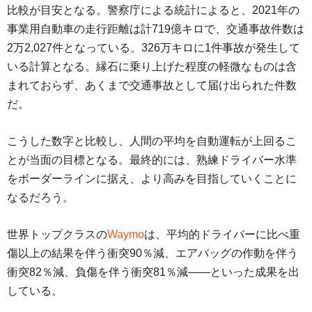
比較が目安となる。警察庁による統計によると、2021年の
事業用自動車の走行距離は計719億キロで、交通事故件数は
2万2,027件となっている。326万キロに1件事故が発生して
いる計算となる。縁石に乗り上げた程度の軽微なものは含
まれておらず、あくまで交通事故として届け出られた件数
だ。
こうした数字と比較し、人間の平均を自動運転が上回るこ
とが当面の目標となる。最終的には、熟練ドライバー水準
をボーダーラインに据え、より高みを目指していくことに
なるだろう。
世界トップクラスの
Waymo
は、平均的ドライバーに比べ重
傷以上の結果を伴う衝突90％減、エアバッグの作動を伴う
衝突82％減、負傷を伴う衝突81％減――といった成果を出
している。