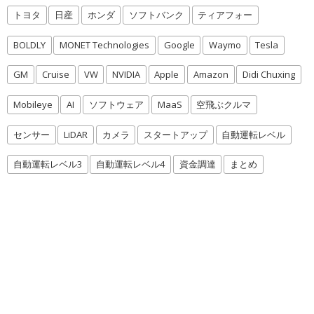
トヨタ
日産
ホンダ
ソフトバンク
ティアフォー
BOLDLY
MONET Technologies
Google
Waymo
Tesla
GM
Cruise
VW
NVIDIA
Apple
Amazon
Didi Chuxing
Mobileye
AI
ソフトウェア
MaaS
空飛ぶクルマ
センサー
LiDAR
カメラ
スタートアップ
自動運転レベル
自動運転レベル3
自動運転レベル4
資金調達
まとめ