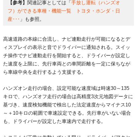
【参考】
関連記事としては「
手放し運転（ハンズオ
フ）ができる車種・機能一覧 トヨタ・ホンダ・日
産･･･
」も参照。
高速道路の本線に合流し、ナビ連動走行が可能になるとデ
ィスプレイの表示と音でドライバーに通知される。スイッ
チ操作でナビ連動走行を開始すると、ドライバーが設定し
た速度を上限に、先行車両との車間距離を一定に保ちなが
ら車線中央を走行するよう支援する。
ハンズオン走行の場合、設定可能な速度域は時速30～135
キロで、ハンズオフ走行の場合は高精度3次元地図データに
基づき、速度検知機能で検出した法定速度からマイナス10
～＋10キロの範囲で車速設定できる。先行車がいない場合
も、ドライバーが設定した車速内で走行する。