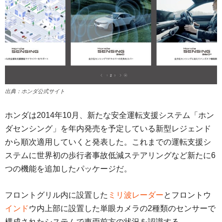
出典：ホンダ公式サイト
ホンダは2014年10月、新たな安全運転支援システム「ホン
ダセンシング」を年内発売を予定している新型レジェンド
から順次適用していくと発表した。これまでの運転支援シ
ステムに世界初の歩行者事故低減ステアリングなど新たに6
つの機能を追加したパッケージだ。
フロントグリル内に設置した
ミリ波レーダー
とフロントウ
インド
ウ内上部に設置した単眼カメラの2種類のセンサーで
構成されたシステムで車両前方の状況を認識する。