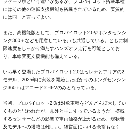
ッケージ版という違いがあるが、プロパイロット搭載車種
にはその他の運転支援機能も搭載されているため、実質的
には同一と言ってよい。
また、高機能版として、プロパイロット2.0やホンダセンシ
ング360＋などを用意している点も共通している。ともに制
限速度をしっかり満たすハンズオフ走行を可能としてお
り、車線変更支援機能も備えている。
いち早く登場したプロパイロット2.0はセレナとアリアの2
モデル、2025年に実装を開始したばかりのホンダセンシン
グ360＋はアコードe:HEVのみとなっている。
当初、プロパイロット2.0は対象車種をどんどん拡大してい
くものと思われたが、意外と手こずっているようだ。搭載
するセンサーなどの影響で車両価格が上がるため、現状普
及モデルへの搭載は難しい。経営面における余裕もなく、