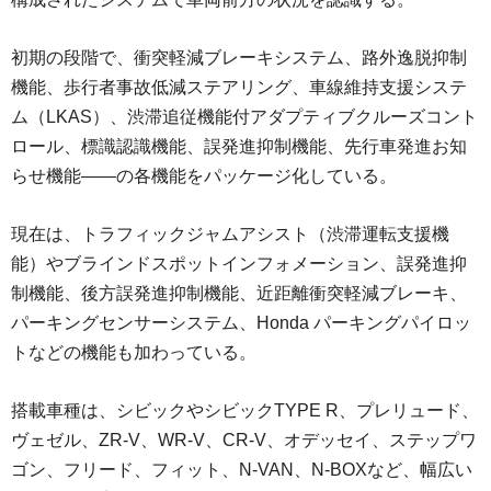
初期の段階で、衝突軽減ブレーキシステム、路外逸脱抑制
機能、歩行者事故低減ステアリング、車線維持支援システ
ム（LKAS）、渋滞追従機能付アダプティブクルーズコント
ロール、標識認識機能、誤発進抑制機能、先行車発進お知
らせ機能――の各機能をパッケージ化している。
現在は、トラフィックジャムアシスト（渋滞運転支援機
能）やブラインドスポットインフォメーション、誤発進抑
制機能、後方誤発進抑制機能、近距離衝突軽減ブレーキ、
パーキングセンサーシステム、Honda パーキングパイロッ
トなどの機能も加わっている。
搭載車種は、シビックやシビックTYPE R、プレリュード、
ヴェゼル、ZR-V、WR-V、CR-V、オデッセイ、ステップワ
ゴン、フリード、フィット、N-VAN、N-BOXなど、幅広い