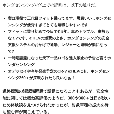
ホンダセンシングのX上での評判は、以下の通りだ。
実は現役で三代目フィット乗ってます。燃費いいしホンダセ
ンシングが優秀すぎてとても運転しやすいです
フィットに乗り初めて今日で丸5年。車のトラブル、事故も
なく?です。e:HEVの燃費のよさ、ホンダセンシングの安全
支援システムのおかげで通勤、レジャーと運転が楽になっ
て?
一時期話題になった天下一品ロゴを進入禁止の予告と言うホ
ンダセンシング
オデッセイや今年発売予定のCR-V e:HEVにも、ホンダセン
シング360＋が搭載されたら良いなぁ！
道路標識の誤認識問題で話題になることもあるが、安全性
能に関しては概ね高評価のようだ。360や360＋は日が浅い
ため体験談を見つけられなかったが、対象車種の拡大を待
ち望む声が聞こえている。