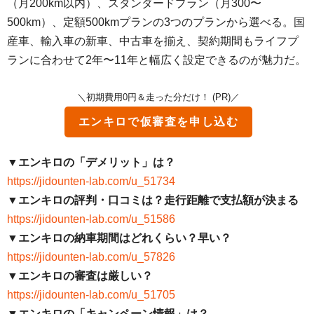
（月200km以内）、スタンダードプラン（月300〜
500km）、定額500kmプランの3つのプランから選べる。国
産車、輸入車の新車、中古車を揃え、契約期間もライフプ
ランに合わせて2年〜11年と幅広く設定できるのが魅力だ。
＼初期費用0円＆走った分だけ！ (PR)／
エンキロで仮審査を申し込む
▼エンキロの「デメリット」は？
https://jidounten-lab.com/u_51734
▼エンキロの評判・口コミは？走行距離で支払額が決まる
https://jidounten-lab.com/u_51586
▼エンキロの納車期間はどれくらい？早い？
https://jidounten-lab.com/u_57826
▼エンキロの審査は厳しい？
https://jidounten-lab.com/u_51705
▼エンキロの「キャンペーン情報」は？