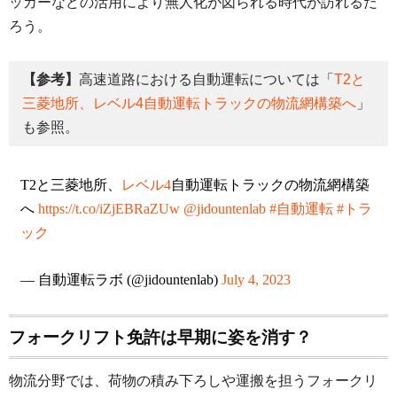
ッカーなどの活用により無人化が図られる時代が訪れるだ
ろう。
【参考】
高速道路における自動運転については「
T2と
三菱地所、レベル4自動運転トラックの物流網構築へ
」
も参照。
T2と三菱地所、
レベル4
自動運転トラックの物流網構築
へ
https://t.co/iZjEBRaZUw
@jidountenlab
#自動運転
#トラ
ック
— 自動運転ラボ (@jidountenlab)
July 4, 2023
フォークリフト免許は早期に姿を消す？
物流分野では、荷物の積み下ろしや運搬を担うフォークリ