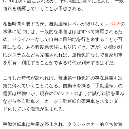
ODDは狭く設定されるが、その範囲は徐々に拡大し、一般
道路を網羅していくことが予想される。
相当時間を要するが、自動運転レベルが限りなく
レベル5
の
水準に近づけば、一般的な車道はほぼすべて網羅されるた
め、ドライバーなしで自由に目的地を行き来することが可
能になる。ある程度悪天候にも対応でき、万が一の際の対
応システムなども完備されれば、運転免許なしで自家用車
を所有・利用することができる時代が到来するはずだ。
こうした時代が訪れれば、普通第一種免許の存在意義も次
第に薄れていくことになる。自動車を操る「手動運転」の
需要は根強いが、現在のEVシフトのように試行錯誤を重ね
ながら各自動車メーカーが自動運転自家用車をスタンダー
ド化していく潮流が生まれる。
手動運転車は生産が停止され、クラシックカー的立ち位置