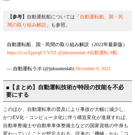
【参考】
自動運航船については「
自動運転船、国・民
間の取り組み解説
」も参照。
自動運転船、国・民間の取り組み解説（2022年最新版）
https://t.co/ZppvgCCVTZ
@jidountenlab
#自動運転
#船
— 自動運転ラボ (@jidountenlab)
December 9, 2022
■【まとめ】自動運転技術が特段の技能を不必
要にする
このほか、自動運転車の普及により事故が大幅に減少し、
かつEV化・コンピュータ化に伴う構造変化が進展すれば、
自動車整備士や自動車車体整備士などの国家資格の中身も
変わっていくことが想定される。従来の「機械」から「コ