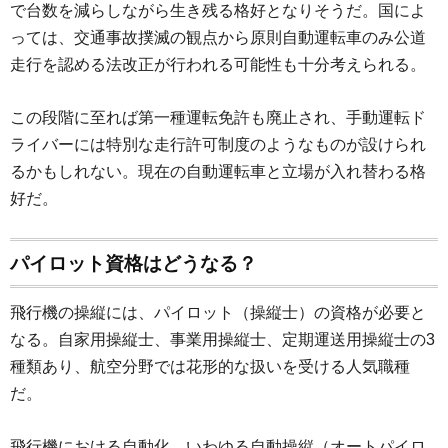
で台数を減らしながら生き残る格好となりそうだ。国によ
っては、交通事故撲滅の観点から原則自動運転車のみ公道
走行を認める法改正が行われる可能性も十分考えられる。
この段階に至れば第一種運転免許も廃止され、手動運転ド
ライバーには特別な走行許可制度のようなものが設けられ
るかもしれない。現在の自動運転車と立場が入れ替わる格
好だ。
パイロット資格はどうなる？
飛行機の操縦には、パイロット（操縦士）の資格が必要と
なる。自家用操縦士、事業用操縦士、定期運送用操縦士の3
種類あり、航空分野では花形的な扱いを受ける人気職種
だ。
飛行機における自動化、いわゆる自動操縦（オートパイロ