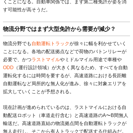
くことになる。自動車関係では、まず第二種免許が姿を消
す可能性が高そうだ。
物流分野ではまず大型免許から需要が減少？
物流分野でも
自動運転トラック
が徐々に幅を利かせていく
ことになる。各地の配送拠点などで荷物のバトンリレーが
必要で、かつ
ラストマイル
やミドルマイル用途で車種や
ODD
（運行設計領域）が大きく異なるため、すべてを自動
運転化するには時間を要するが、高速道路における長距離
自動運転など局所的な無人化が進み、徐々に対象エリアを
拡大していくことが予想される。
現在計画が進められているのは、ラストマイルにおける自
動配送ロボット（車道走行含む）と高速道路のA〜B間無人
輸送だ。高速道路直結の物流拠点間を自動運転トラックが
無人走行し、そこから有人トラックで配送する仕組みだ。