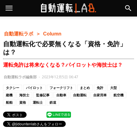
自動運転ラボ ＞
Column
自動運転化で必要無くなる「資格・免許」
は？
運転免許は将来なくなる？パイロットや海技士は？
自動運転ラボ編集部
-
2023年12月5日 06:47
タクシー
パイロット
フォークリフト
まとめ
免許
大型
建機
海技士
監修記事
自動車
自動運転
自家用車
航空機
船舶
資格
運転士
鉄道