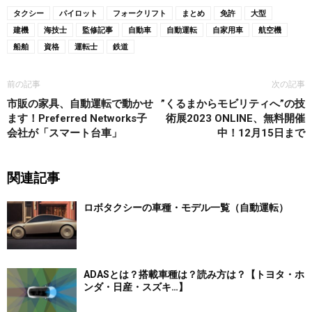
タクシー
パイロット
フォークリフト
まとめ
免許
大型
建機
海技士
監修記事
自動車
自動運転
自家用車
航空機
船舶
資格
運転士
鉄道
前の記事
次の記事
市販の家具、自動運転で動かせ
”くるまからモビリティへ”の技
ます！Preferred Networks子
術展2023 ONLINE、無料開催
会社が「スマート台車」
中！12月15日まで
関連記事
ロボタクシーの車種・モデル一覧（自動運転）
ADASとは？搭載車種は？読み方は？【トヨタ・ホ
ンダ・日産・スズキ…】