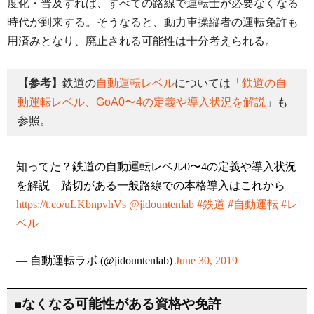
度化・普及すれば、すべての路線で運転士が必要なくなる
時代が到来する。そうなると、動力車操縦者の運転免許も
用済みとなり、廃止される可能性は十分考えられる。
【参考】
鉄道の
自動運転レベル
については「
鉄道の自
動運転レベル、GoA0〜4の定義や導入状況を解説
」も
参照。
知ってた？鉄道の自動運転レベル0〜4の定義や導入状況
を解説 踏切がある一般路線での本格導入はこれから
https://t.co/uLKbnpvhVs
@jidountenlab
#鉄道
#自動運転
#レ
ベル
— 自動運転ラボ (@jidountenlab)
June 30, 2019
■なくなる可能性がある資格や免許