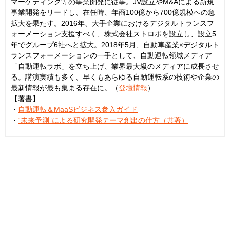
マーケティング等の事業開発に従事。JV設立やM&Aによる新規
事業開発をリードし、在任時、年商100億から700億規模への急
拡大を果たす。2016年、大手企業におけるデジタルトランスフ
ォーメーション支援すべく、株式会社ストロボを設立し、設立5
年でグループ6社へと拡大。2018年5月、自動車産業×デジタルト
ランスフォーメーションの一手として、自動運転領域メディア
「自動運転ラボ」を立ち上げ、業界最大級のメディアに成長させ
る。講演実績も多く、早くもあらゆる自動運転系の技術や企業の
最新情報が最も集まる存在に。（
登壇情報
）
【著書】
・
自動運転＆MaaSビジネス参入ガイド
・
“未来予測”による研究開発テーマ創出の仕方（共著）