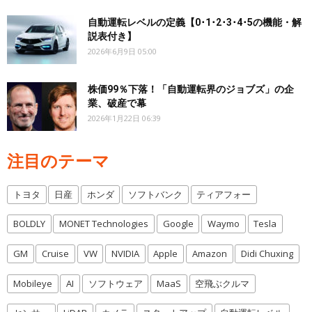
自動運転レベルの定義【0･1･2･3･4･5の機能・解
説表付き】
2026年6月9日 05:00
株価99％下落！「自動運転界のジョブズ」の企
業、破産で幕
2026年1月22日 06:39
注目のテーマ
トヨタ
日産
ホンダ
ソフトバンク
ティアフォー
BOLDLY
MONET Technologies
Google
Waymo
Tesla
GM
Cruise
VW
NVIDIA
Apple
Amazon
Didi Chuxing
Mobileye
AI
ソフトウェア
MaaS
空飛ぶクルマ