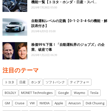
機能一覧【トヨタ・ホンダ・日産・スバ...
2026年7月28日 05:00
自動運転レベルの定義【0･1･2･3･4･5の機能・解
説表付き】
2026年6月9日 05:00
株価99％下落！「自動運転界のジョブズ」の企
業、破産で幕
2026年1月22日 06:39
注目のテーマ
トヨタ
日産
ホンダ
ソフトバンク
ティアフォー
BOLDLY
MONET Technologies
Google
Waymo
Tesla
GM
Cruise
VW
NVIDIA
Apple
Amazon
Didi Chuxing