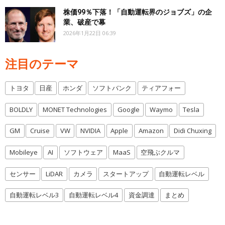
株価99％下落！「自動運転界のジョブズ」の企
業、破産で幕
2026年1月22日 06:39
注目のテーマ
トヨタ
日産
ホンダ
ソフトバンク
ティアフォー
BOLDLY
MONET Technologies
Google
Waymo
Tesla
GM
Cruise
VW
NVIDIA
Apple
Amazon
Didi Chuxing
Mobileye
AI
ソフトウェア
MaaS
空飛ぶクルマ
センサー
LiDAR
カメラ
スタートアップ
自動運転レベル
自動運転レベル3
自動運転レベル4
資金調達
まとめ